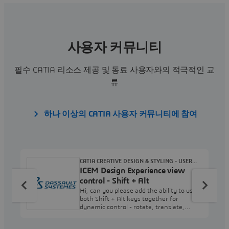
사용자 커뮤니티
필수 CATIA 리소스 제공 및 동료 사용자와의 적극적인 교
류
하나 이상의 CATIA 사용자 커뮤니티에 참여
CATIA CREATIVE DESIGN & STYLING - USER
ICEM Design Experience view
COMMUNITY
control - Shift + Alt
Hi, can you please add the ability to use
both Shift + Alt keys together for
dynamic control - rotate, translate,
zoom. I have never used just the Shift
key for ICEM Surf in 30+ years - its an