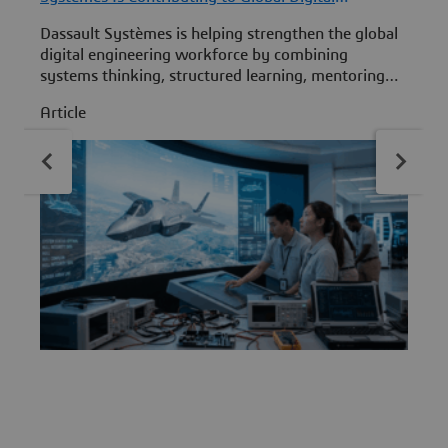
Engineering Workforce Development
F
Dassault Systèmes is helping strengthen the global
D
digital engineering workforce by combining
S
systems thinking, structured learning, mentoring
f
and practical MBSE experience to develop the next
t
Article
A
generation of engineering leaders.
w