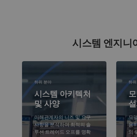
시스템 엔지니
하위 분야
하위
시스템 아키텍처
모
및 사양
설
이해관계자의 니즈 및 요구
모델
사항을 분석하여 최적의 솔
용하
루션 트레이드 오프를 명확
의 