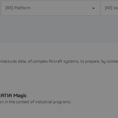
Filter [All] Platform
Filter [All
itectures data, of complex Aircraft systems, to prepare, by connec
 CATIA Magic
n in the context of industrial programs