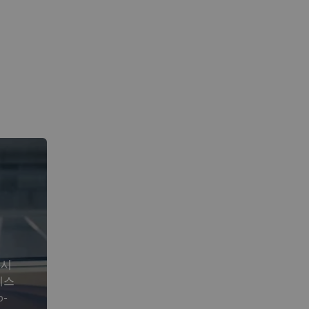
 시
테스
o-