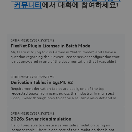
커뮤니티
에서 대화에 참여하세요!
CATIA MBSE CYBER SYSTEMS
FlexNet Plugin Licenses in Batch Mode
My team is trying to run Cameo in “batch mode”, and I have a
question regarding the FlexNet license server configuration that
is not answered in any of the documentation that I was able to
find. In the Cameo documentation, I see Java arguments for
specifying a FlexNet server and port (FL_SERVER_ADDRESS /
FL_SERVER_PORT), and I also see that I can specify a tool
CATIA MBSE CYBER SYSTEMS
edition (FL_EDITION). However, in th
Derivation Tables in SysML V2
Requirement derivation tables are easily one of the top
requested topics from users across the industry. In my latest
video, I walk through how to define a reusable view def and map
it directly to your requirement structures.Watch the Video here:
[Link to YouTube Video] Download / Copy the Source CodeGrab
the SysML v2 code used in the video below to test and adapt for
CATIA MBSE CYBER SYSTEMS
your own models:How are you
2026x Server side simulation
Hello,I was able to create a server side simulation using an
instance table. There is one part of the simulation that is not