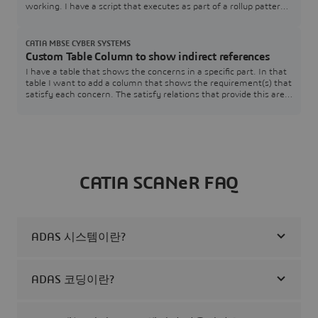
working. I have a script that executes as part of a rollup pattern
that performs a simple table lookup that fails.The rollup pattern
uses a constraint block that has a Groovy script that performs
the lookup. The simulation works just fine when executed within
CATIA MBSE CYBER SYSTEMS
Cameo.Here is a
Custom Table Column to show indirect references
I have a table that shows the concerns in a specific part. In that
table I want to add a column that shows the requirement(s) that
satisfy each concern. The satisfy relations that provide this are
contained within the associated requirements and target the
specific concerns. The issue I am having is that I am unsure how
to pull that information.SysML v2 SysMLv2
CATIA SCANeR FAQ
ADAS 시스템이란?
ADAS 코딩이란?