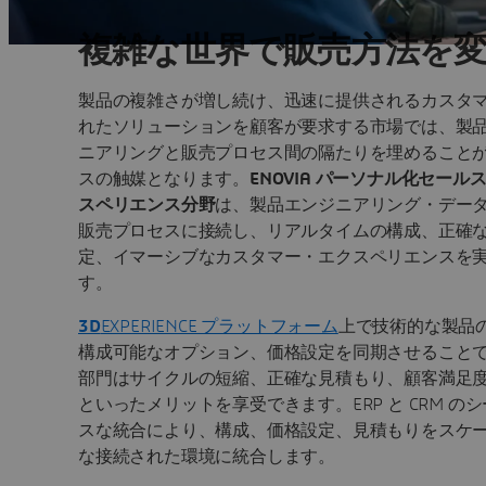
複雑な世界で販売方法を
製品の複雑さが増し続け、迅速に提供されるカスタ
れたソリューションを顧客が要求する市場では、製
ニアリングと販売プロセス間の隔たりを埋めること
スの触媒となります。
ENOVIA パーソナル化セール
スペリエンス分野
は、製品エンジニアリング・デー
販売プロセスに接続し、リアルタイムの構成、正確
定、イマーシブなカスタマー・エクスペリエンスを
す。
3D
EXPERIENCE プラットフォーム
上で技術的な製品
構成可能なオプション、価格設定を同期させること
部門はサイクルの短縮、正確な見積もり、顧客満足
といったメリットを享受できます。ERP と CRM の
スな統合により、構成、価格設定、見積もりをスケ
な接続された環境に統合します。