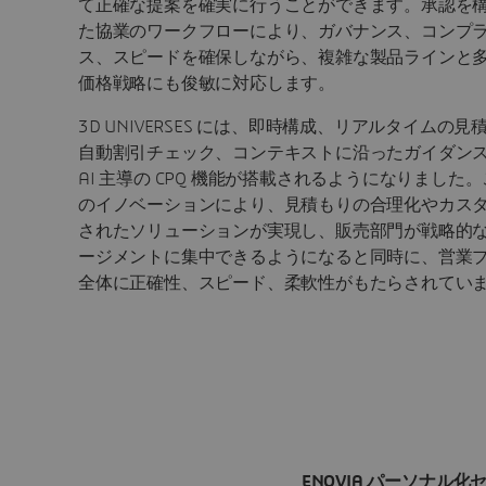
て正確な提案を確実に行うことができます。承認を
た協業のワークフローにより、ガバナンス、コンプ
ス、スピードを確保しながら、複雑な製品ラインと
価格戦略にも俊敏に対応します。
3D UNIVERSES には、即時構成、リアルタイムの見
自動割引チェック、コンテキストに沿ったガイダン
AI 主導の CPQ 機能が搭載されるようになりました
のイノベーションにより、見積もりの合理化やカス
されたソリューションが実現し、販売部門が戦略的
ージメントに集中できるようになると同時に、営業
全体に正確性、スピード、柔軟性がもたらされてい
ENOVIA パーソナル