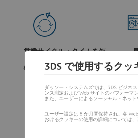
営業サイクル・タイムを短
縮
技術的な
3DS で使用するク
ア
構成を見積プロセスに直接組み込むこ
とで、ボトルネックを解消します。
ダッソー・システムズでは、3DS ビジネ
ンス測定および Web サイトのパフォ
また、ユーザーによるソーシャル・ネット
ユーザー設定は 6 か月間保持され、各 
おけるクッキーの使用の詳細については、
顧客満足度を向上
エン