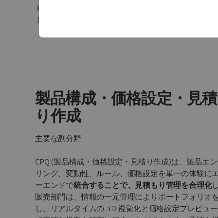
動的に変化する価格プレビューで没入
感のある視覚的に説得力のある体験を
製品のバ
実現します。
製
製品構成・価格設定・見積
り作成
主要な副分野
CPQ (製品構成・価格設定・見積り作成)は、製品エ
リング、変動性、ルール、価格設定を単一の体験に
ーエンドで
統合することで、見積もり管理を合理化
販売部門は、情報の一元管理によりポートフォリオ
し、リアルタイムの 3D 視覚化と価格設定プレビュ