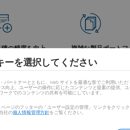
見積の精度を向上
複雑な製品ポートフ
をサポート
仕様と営業での提案内容をリ
ッキーを選択してください
ルタイムで同期します。
変動性と価格設定ルールを
ら、カスタマイズされたソ
ンを提供します。
ス・パートナーとともに、Web サイトを最適な形でご利用いた
ーマンス向上、ユーザーの操作に応じたコンテンツと提案の提供、
ワークでのコンテンツの共有を可能にしています。
Web ページのフッターの「ユーザー設定の管理」リンクをクリ
当社の
個人情報管理方針
をご覧ください。
ジニアリングと営業を
企業全体で統