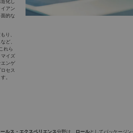
構造化し
ライアン
多面的な
積もり、
スなど、
。これら
タマイズ
なエンゲ
プロセス
ます。
化セールス・エクスペリエンス
分野は、
ロール
としてパッケージン