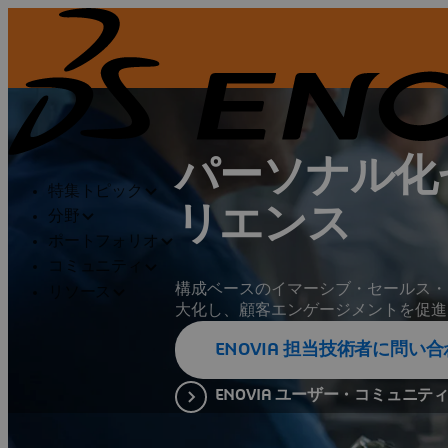
パーソナル化
特集トピック
リエンス
分野
ポートフォリオ
コミュニティ
構成ベースのイマーシブ・セールス・
リソース
大化し、顧客エンゲージメントを促進
ENOVIA 担当技術者に問い
ENOVIA ユーザー・コミュニテ