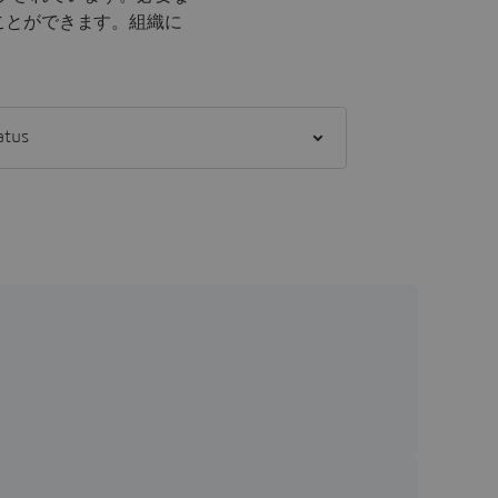
ことができます。
組織に
。
] status