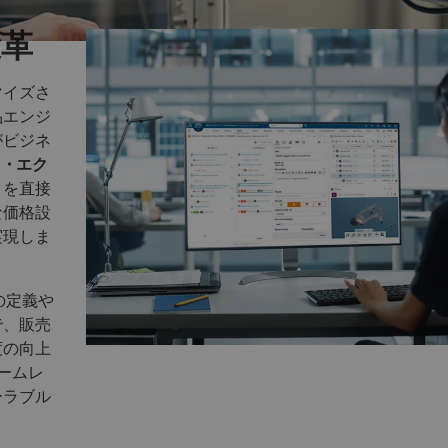
変革
マイズさ
品エンジ
がビジネ
ス・エク
タを直接
な価格設
実現しま
の定義や
で、販売
度の向上
シームレ
ーラブル