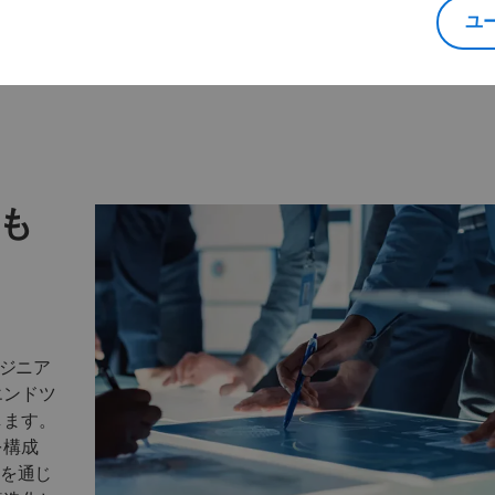
同期
ERP、CRM、セールス、エ
ユ
ング、運用をシームレスに
リエーションとオプションを
す。
品構成に反映させます。
も
ンジニア
エンドツ
します。
を構成
ーを通じ