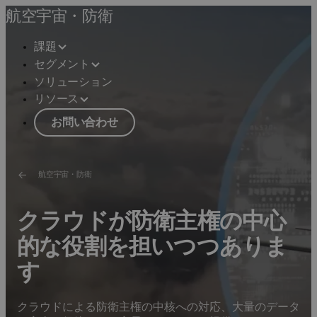
航空宇宙・防衛
課題
セグメント
ソリューション
リソース
お問い合わせ
航空宇宙・防衛
クラウドが防衛主権の中心
的な役割を担いつつありま
す
クラウドによる防衛主権の中核への対応、大量のデータ