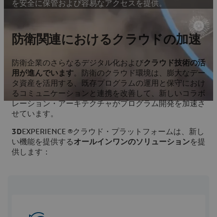
を安全に保管および容易なアクセスを提供。
防衛関連におけるクラウドの加速
防衛企業のさらなるデジタル化および
クラウド技術の活
用が進んでいます
。防衛のクラウド環境は、膨大なデー
タ資産を活用する、既存プログラムの運用と保守におけ
るコミュニケーションと連携を改善して、新しいコラボ
レーション・アーキテクチャがプログラム開発を加速さ
せています。
3D
EXPERIENCE ®クラウド・プラットフォームは、新し
い機能を提供する
オールインワンのソリューション
を提
供します：