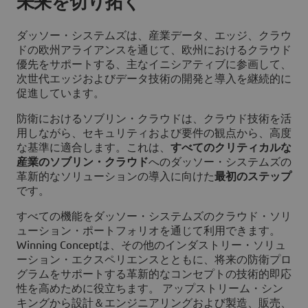
未来を切り拓く
ダッソー・システムズは、産業データ、エッジ、クラウ
ドの欧州アライアンスを通じて、欧州におけるクラウド
優先をサポートする、主なイニシアティブに参画して、
次世代エッジおよびデータ技術の開発と導入を継続的に
促進しています。
防衛におけるソブリン・クラウドは、クラウド技術を活
用しながら、セキュリティおよび要件の観点から、高度
な基準に適合します。これは、
すべてのクリティカルな
産業のソブリン・クラウド
へのダッソー・システムズの
革新的なソリューションの導入に向けた
最初のステップ
です。
すべての機能をダッソー・システムズのクラウド・ソリ
ューション・ポートフォリオを通じて利用できます。
Winning Conceptは、その他のインダストリー・ソリュ
ーション・エクスペリエンスとともに、将来の防衛プロ
グラムをサポートする革新的なコンセプトの技術的即応
性を高めために役立ちます。 アップストリーム・シン
キングから設計＆エンジニアリングおよび製造、販売、