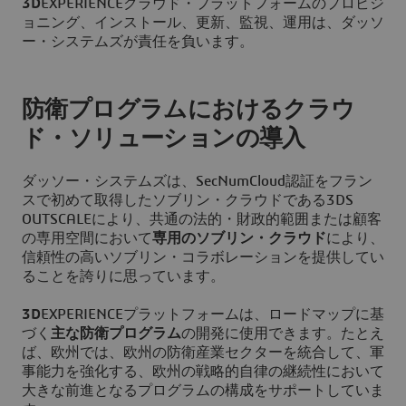
3D
EXPERIENCEクラウド・プラットフォームのプロビジ
ョニング、インストール、更新、監視、運用は、ダッソ
ー・システムズが責任を負います。
防衛プログラムにおけるクラウ
ド・ソリューションの導入
ダッソー・システムズは、SecNumCloud認証をフラン
スで初めて取得したソブリン・クラウドである3DS
OUTSCALEにより、共通の法的・財政的範囲または顧客
の専用空間において
専用のソブリン・クラウド
により、
信頼性の高いソブリン・コラボレーションを提供してい
ることを誇りに思っています。
3D
EXPERIENCEプラットフォームは、ロードマップに基
づく
主な防衛プログラム
の開発に使用できます。たとえ
ば、欧州では、欧州の防衛産業セクターを統合して、軍
事能力を強化する、欧州の戦略的自律の継続性において
大きな前進となるプログラムの構成をサポートしていま