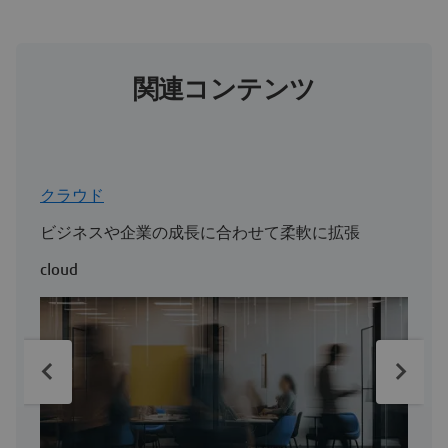
関連コンテンツ
クラウド
T
ビジネスや企業の成長に合わせて柔軟に拡張
M
t
cloud
m
T