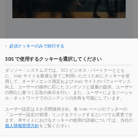
必須クッキーのみで続行する
3DS で使用するクッキーを選択してください
ダッソー・システムズでは、3DS ビジネス・パートナーととも
インダストリー・ソリューショ
に、Web サイトを最適な形でご利用いただくためにクッキーを使
用して、オーディエンス測定および Web サイトのパフォーマンス
ン・エクスペリエンスの詳細
向上、ユーザーの操作に応じたコンテンツと提案の提供、ユーザー
の関心に基づく広告の表示を行い、また、ユーザーによるソーシャ
ル・ネットワークでのコンテンツの共有を可能にしています。
ユーザー設定は 6 か月間保持され、各 Web ページのフッターの
「ユーザー設定の管理」リンクをクリックするといつでも変更でき
ます。本サイトにおけるクッキーの使用の詳細については、当社の
SOLUTION
個人情報管理方針
をご覧ください。
Winning Concept
Win more business by transforming