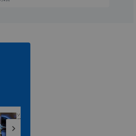
ソリューション
ソ
Cleared to Operate
Co
Test and certify on time, at lower
Del
cost
tim