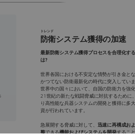
トレンド
防衛システム獲得の加速
最新防衛システム獲得プロセスを合理化す
こ
は?
世界各国における不安定な情勢が引き金と
かつてない防衛最新化の時代に突入してい
世界中の国々において、自国の防衛力を強
s
21世紀の新たな戦闘脅威に対抗するために
り高性能な兵器システムの開発と獲得に多
資が行われています。
急展開する脅威に対して、
迅速に再構成お
整
できる
機能およびシステムを開発
するこ