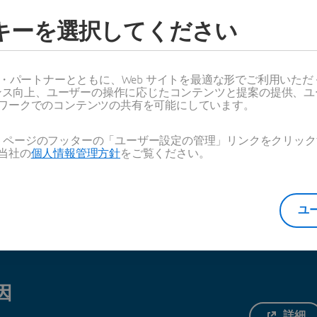
な課題です。このような状況において不可
ッキーを選択してください
は、すべての関係者間の効率的な連携です
スピードが求められるのは、設計・製造の
だけではありません。必要なときにシステ
ス・パートナーとともに、Web サイトを最適な形でご利用いた
ーマンス向上、ユーザーの操作に応じたコンテンツと提案の提供、
用するには、獲得サイクル全体を短縮する
ワークでのコンテンツの共有を可能にしています。
あります。
Web ページのフッターの「ユーザー設定の管理」リンクをクリ
当社の
個人情報管理方針
をご覧ください。
ユ
因
詳細