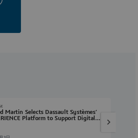
SE
d Martin Selects Dassault Systèmes’
IENCE Platform to Support Digital
ing Initiatives
3月2日