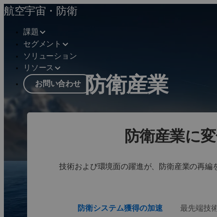
航空宇宙・防衛
課題
セグメント
ソリューション
リソース
防衛産業
お問い合わせ
イノベーションを加速させ、納期、コ
ソリューションを見る
防衛産業に変
Paris Airshow 2025
技術および環境面の躍進が、防衛産業の再編
防衛システム獲得の加速
最先端技