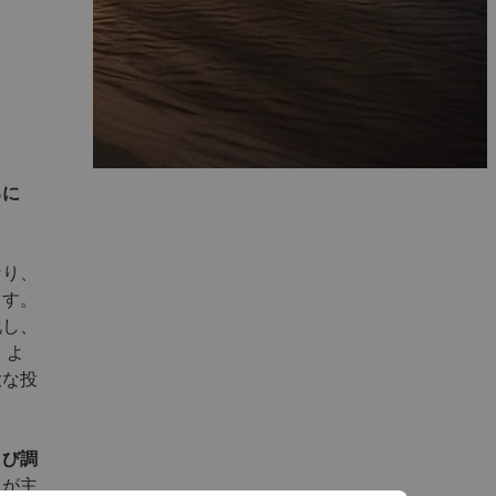
るに
なり、
ます。
化し、
、よ
大な投
よび調
とが主