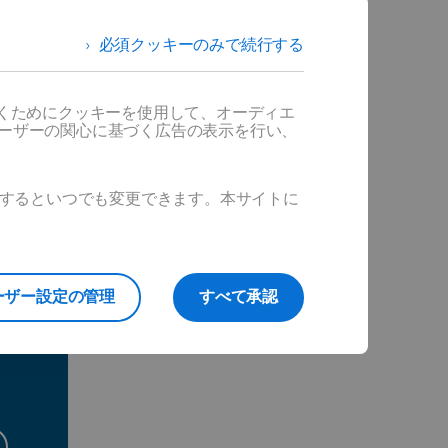
欠なの
。
必須クッキーのみで続行する
レベル
ムを利
だくためにクッキーを使用して、オーディエ
ユーザーの関心に基づく広告の表示を行い、
必要が
ックするといつでも変更できます。本サイトに
ーザー設定の管理
すべて承認