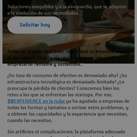
Soluciones asequibles y a la vanguardia, que se adaptan
a la evolución de sus necesidades.
Solicitar hoy
Soñar en grande está bien; lograr que su empresa crezca
es aún mejor. Elija la vía rápida hacia un crecimiento
empresarial rentable y sostenible..
¿Su tasa de consumo de efectivo es demasiado alta? ¿Su
infraestructura tecnológica es demasiado limitada? ¿Le
preocupa la pérdida de clientes? Conocemos bien los
retos a los que se enfrentan las startups. Por eso,
3D
EXPERIENCE en la nube
ya ha ayudado a empresas de
todas las formas y tamaños a sortear estos problemas, y
a obtener las capacidades y la experiencia que necesitan,
cuando las necesitan.
Sin artificios ni complicaciones: la plataforma adecuada