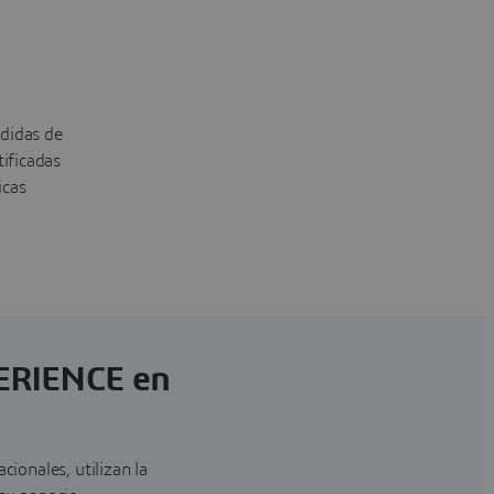
edidas de
tificadas
icas
PERIENCE en
onales, utilizan la