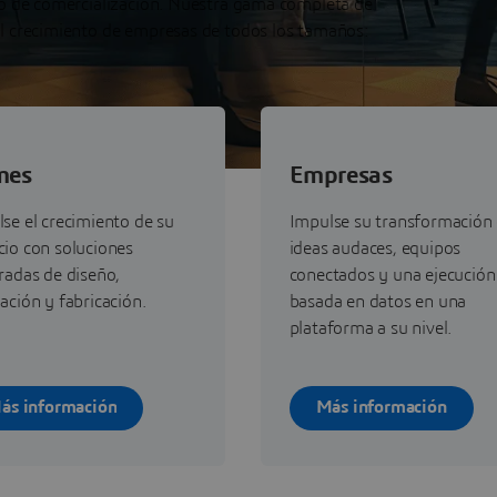
mpo de comercialización. Nuestra gama completa de
l crecimiento de empresas de todos los tamaños:
mes
Empresas
se el crecimiento de su
Impulse su transformación
io con soluciones
ideas audaces, equipos
radas de diseño,
conectados y una ejecución
ación y fabricación.
basada en datos en una
plataforma a su nivel.
ás información
Más información