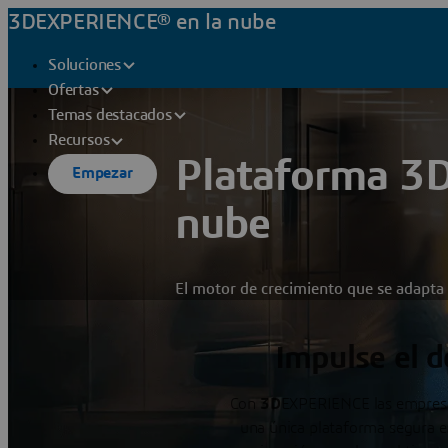
3DEXPERIENCE® en la nube
Soluciones
Ofertas
Temas destacados
Recursos
Plataforma 3
Empezar
nube
El motor de crecimiento que se adapta
Impulse el d
Con
3D
EXPERIENCE las empresas
una única plataforma segura e