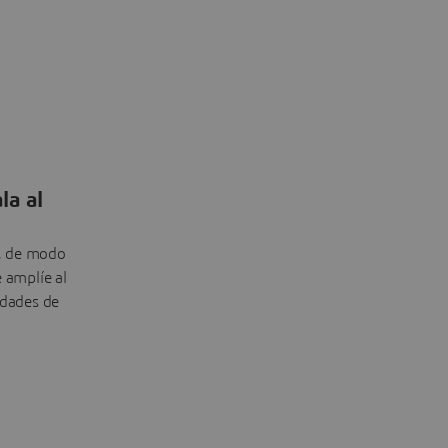
la al
, de modo
e amplíe al
idades de