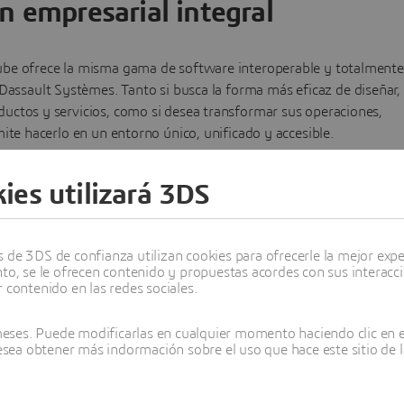
n empresarial integral
ube ofrece la misma gama de software interoperable y totalmente
 Dassault Systèmes. Tanto si busca la forma más eficaz de diseñar,
oductos y servicios, como si desea transformar sus operaciones,
te hacerlo en un entorno único, unificado y accesible.
ies utilizará 3DS
Gobernanza y colaboración
Operaciones de fabricación
de 3DS de confianza utilizan cookies para ofrecerle la mejor experi
nto, se le ofrecen contenido y propuestas acordes con sus interacc
 contenido en las redes sociales.
ses. Puede modificarlas en cualquier momento haciendo clic en el
 le
desea obtener más indormación sobre el uso que hace este sitio de l
to, a
 equipos