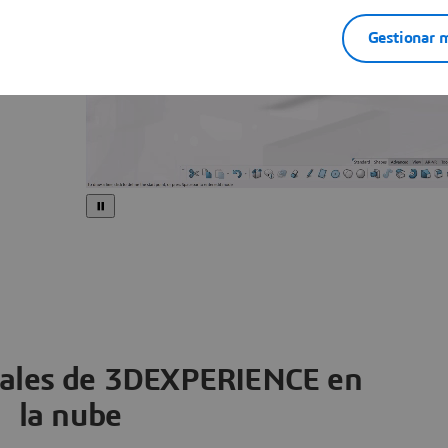
Gestionar m
ipales de 3DEXPERIENCE en
la nube