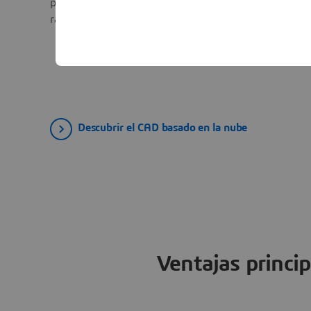
para acelerar la innovación y llegar al mercado más
rápidamente.
Descubrir el CAD basado en la nube
Ventajas princ