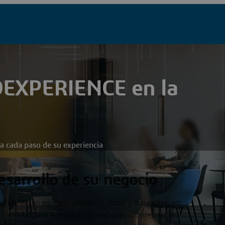
DEXPERIENCE en la
 a cada paso de su experiencia
esarrollo de su negocio
 conectan equipos, procesos, datos y soluciones en
n la nube para aumentar la colaboración, mejorar la