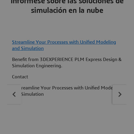
Infórmese sobre las soluciones de
simulación en la nube
Streamline Your Processes with Unified Modeling
U
and Simulation
Benefit from 3DEXPERIENCE PLM Express Design &
S
Simulation Engineering.
s
Contact
C