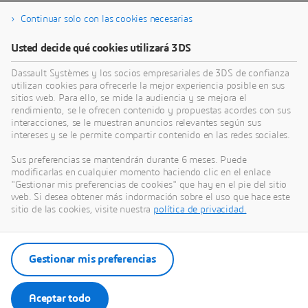
Continuar solo con las cookies necesarias
Usted decide qué cookies utilizará 3DS
Dassault Systèmes y los socios empresariales de 3DS de confianza
utilizan cookies para ofrecerle la mejor experiencia posible en sus
sitios web. Para ello, se mide la audiencia y se mejora el
rendimiento, se le ofrecen contenido y propuestas acordes con sus
interacciones, se le muestran anuncios relevantes según sus
intereses y se le permite compartir contenido en las redes sociales.
¿Le interesa conocer mejor
Sus preferencias se mantendrán durante 6 meses. Puede
nuestras soluciones de
modificarlas en cualquier momento haciendo clic en el enlace
"Gestionar mis preferencias de cookies" que hay en el pie del sitio
simulación en línea?
web. Si desea obtener más indormación sobre el uso que hace este
sitio de las cookies, visite nuestra
política de privacidad.
Descubra cómo la plataforma
3D
EXPERIENCE en
la nube puede transformar su negocio.
Gestionar mis preferencias
Aceptar todo