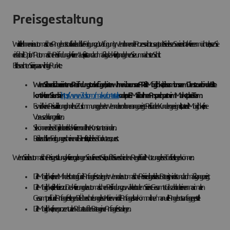
Preisgestaltung
Wir stellen Ihnen ein automatisches Angebotstool für die additive Fertigung zur Verfügung. Wenn Ihnen der Prozess nicht zusagt oder Sie diesen Service nicht aktivieren möchten, lassen Sie
einfach die Option "Automatische Preisfindung aktivieren" aus (sie ist standardmäßig deaktiviert) und gehen Sie zum nächsten Schritt.
Bitte beachten Sie ein paar wichtige Punkte:
Wenn Sie bereits über ein internes Preisfindungstool verfügen, bieten wir Ihnen über unsere API die Möglichkeit, dieses mit unserem Dienst zu verbinden: Bitte
kontaktieren Sie uns hier
https://www.3ds.com/make/contact-sales
oder per E-Mail über Ihren Ansprechpartner im Marketplace-Team.
Es wird keine Preisvalidierung ohne Ihre Zustimmung geben: Wenn der von Ihnen angezeigte Preis für den Kunden geeignet ist, hat er die Möglichkeit, eine
Vorauszahlung zu leisten.
Sie können dieses Tool jederzeit deaktivieren oder Ihre Konstanten ändern.
Bei der additiven Fertigung erscheinen die Dienstleister, die dieses Tool nutzen, zuerst.
Wenn Sie die automatische Preisgestaltung aktivieren, gelangen Sie auf eine erste Seite, auf der Sie verschiedene Regeln für die Nutzung dieses Tools festlegen können:
Die Möglichkeit, einen Mindestbetrag für die Anfrage festzulegen: Wenn der automatische Preis niedriger als dieser Betrag ist, wird er standardmäßig angezeigt.
Die Möglichkeit, die Kriterien zur Deaktivierung der automatischen Preisfindung zu wählen: Indem Sie eine Gesamtstückzahl oder einen maximalen
Gesamtpreis für die Anfrage festlegen. Bei Überschreitung dieser Kriterien wird die Anfrage als herkömmliche/manuelle Angebotsanfrage gestellt.
Die Möglichkeit, einen prozentualen Rabatt auf den Betrag einer Anfrage festzulegen.