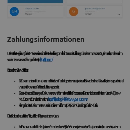
Zahlungsinformationen
Der letzte Teil Ihrer Registrierung für den Make-Service ... und nicht der letzte. Dieser Teil hängt nämlich nicht nur von der Validierung durch das Team von Dassault Systèmes ab, sondern vor allem
von den Teams unseres Zahlungsanbieters: Stripe -
https://stripe.com/
Bitte beachten Sie im Vorfeld, dass :
Die Dokumente und Informationen, um die Sie in diesem Abschnitt gebeten werden, sind vertraulich. Sie werden nicht von Dassault Systèmes gespeichert und
werden direkt an unseren Anbieter zur Validierung gesendet.
Dieses Verfahren zur Erfassung von Dokumenten und Informationen ist Teil eines Prozesses, den alle Dienste wie der unsere einhalten müssen: KYC (Know
Your Customer). Für weitere Informationen:
https://fr.wikipedia.org/wiki/Know_your_customer
Alle angeforderten Dokumente müssen in Farbe, in einem Bildformat (JEPG, JPG, PNG) und nicht größer als 2 MB sein.
Dieser Schritt besteht aus drei kleinen Teilen, auf die Sie im Folgenden achten müssen:
Füllen Sie zunächst nur die Pflichtfelder aus (mit einem Sternchen daneben). Sollten Sie Schwierigkeiten haben, Ihre Angaben zu validieren, können wir Sie später um