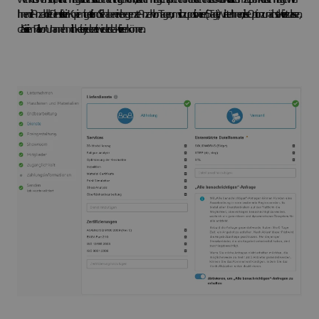
Ihnen die Anzahl der Dienstleister in Kopie mitgeteilt und Sie haben eine begrenzte Anzahl von Tagen, um sich zu positionieren (5 Tage). Wir raten Ihnen, diese Option zunächst aktiviert zu lassen,
da Sie sie im Falle von Unannehmlichkeiten jederzeit wieder deaktivieren können.