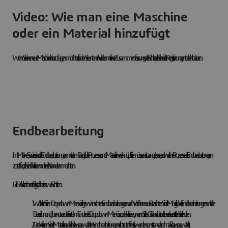
Video: Wie man eine Maschine
oder ein Material hinzufügt
Wenn Sie eine neue Maschine hinzufügen möchten, finden Sie unten ein Video mit einer Zusammenfassung der Schritte, die Sie bei der Registrierung entdeckt haben.
Endbearbeitung
Im Make-Service sind die Endbearbeitungen mit dem Begriff der Prozesse und Materialien verknüpft. Sie müssen also angeben, auf welche Prozesse die Endbearbeitungen
zutreffen, die Sie deklarieren oder die Sie ändern möchten.
Die Deklaration erfolgt daher in zwei Schritten:
Wählen Sie im Dropdown-Menü die gewünschten Endbearbeitungen nach Verfahren aus - Beachten Sie die Möglichkeit, Endbearbeitungen mit der
Bezeichnung "benutzerdefiniert" am Ende des Dropdown-Menüs zu deklarieren, wenn Sie Ihr Glück nicht in der bereits erstellten Liste finden.
Deaktivieren Sie die Materialien, auf die die ausgewählten Endbearbeitungen nicht zutreffen (sie werden sonst standardmäßig ausgewählt).