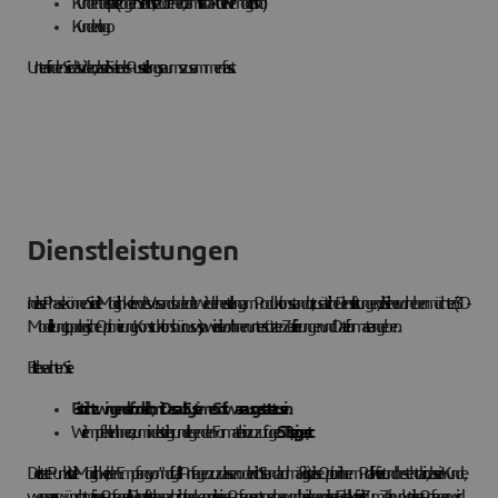
Kundenbeispiele (zögern Sie nicht, sie zu drehen, damit sie so aktuell wie möglich sind)
Kundenlogo
Unten finden Sie das Video, das die Seite des Ausstellungsraums zusammenfasst.
Dienstleistungen
In dieser Phase können Sie die Möglichkeiten des Versands oder der Wiederherstellung am Produktionsstandort, zusätzliche Dienstleistungen, die Sie hervorheben möchten (3D-
Modellierung, topologische Optimierung, Konstruktionsbüro usw.), sowie die von Ihnen unterstützten Zertifizierungen und Dateiformate angeben.
Bitte beachten Sie:
Es ist nicht zwingend erforderlich, mit Dassault Systèmes Software ausgestattet zu sein.
Wir empfehlen Ihnen, zumindest die grundlegenden Formate hinzuzufügen:
.STL, .step, .iges, etc.
Der letzte Punkt ist die Möglichkeit, den Empfang von "notify all"-Anfragen zuzulassen oder nicht. Standardmäßig ist diese Option in Ihrem Profil aktiviert und besteht darin, dass ein Kunde,
wenn er es wünscht, mit einer Anfrage alle Dienstleister benachrichtigen kann, die seiner Anfrage entsprechen und bei denen dieses Feld aktiviert ist. Zum Zeitpunkt dieser Anfragen wird