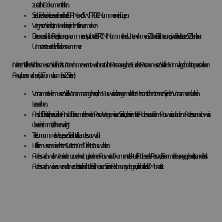
zusätzliche Dokumente bitten.
Sie dürfen keine Leerzeichen in Ihre IBAN- und SWIFT/BIC-Nummern einfügen.
Vergessen Sie nicht, am Ende eines jeden Teils zu vermerken
Die voraussichtliche Registrierungsnummer entspricht der SIREN-Nummer Ihres Unternehmens. Zu Ihrer Erleichterung sind dies die letzten 9 Ziffern Ihrer
Umsatzsteuer-Identifikationsnummer.
Im letzten Teil dieses Schrittes müssen Sie die für das Unternehmen verantwortliche natürliche Person angeben. Für diese Person müssen Sie alle im Formular geforderten persönlichen
Angaben machen (das Formular umfasst 2 Seiten):
Vornamen: Hier müssen Sie alle Vornamen angeben, die im Ausweis der angemeldeten Person stehen. Trennen Sie jeden Vornamen durch ein
Leerzeichen.
Anschrift: Dies ist die persönliche Anschrift der zu meldenden Person. Vergewissern Sie sich, dass sie mit der Adresse auf dem Ausweis oder dem Adressennachweis
übereinstimmt, der Ihnen vorliegt.
Telefonnummer: Vergessen Sie nicht die Landesvorwahl.
Rolle: Sie müssen mindestens "Vertreter" und "Direktor" auswählen.
Adressnachweis: Wenn in dem zuvor hochgeladenen Ausweisdokument die aktuelle Adresse der Person, die Sie anmelden, angegeben ist, kann dies als
Adressnachweis verwendet werden. Ist dies nicht der Fall, müssen Sie eine Rechnung vorlegen, die nicht älter als 3 Monate ist.