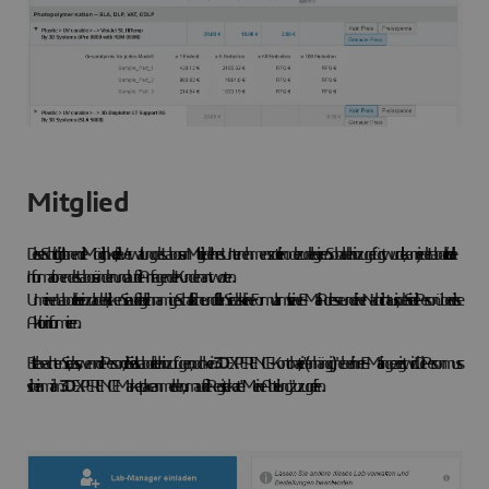
Mitglied
Dieser Schritt gibt Ihnen die Möglichkeit, die Verwaltung des Labors an Mitglieder Ihres Unternehmens zu teilen oder zu delegieren. Sobald er hinzugefügt wurde, kann jeder Laborleiter alle
Informationen des Labors ändern und auf die Anfragen der Kunden antworten.
Um einen Laborleiter einzuladen, klicken Sie auf die gleichnamige Schaltfläche und füllen Sie das kleine Formular mit seiner E-Mail-Adresse und einer Nachricht aus, in der Sie die Person über diese
Aktion informieren.
Bitte beachten Sie, dass, wenn die Person, die Sie als Laborleiter hinzufügen, noch kein
3D
EXPERIENCE-Konto hat, ein "(anhängig)" neben ihrer E-Mail angezeigt wird. Die Person muss
sich einmal im
3D
EXPERIENCE Marketplace anmelden, um auf die Registerkarte "Meine Abteilung" zuzugreifen.