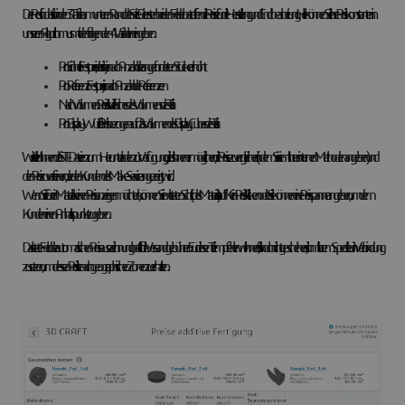
Der Rest findet sich in den 3 Tafeln am unteren Rand der Seite. Die ersten beiden Felder betreffen die Preise für die Herstellung und Endbearbeitung. Hier können Sie Ihre Preiskonstanten in
unseren Algorithmus mit den folgenden 4 Variablen eingeben:
Pro Einheit: Festpreis, der sich je nach Anzahl der angeforderten Stücke erhöht
Pro Referenz: Festpreis je nach Anzahl der Referenzen
Nach Volumen: Preis als Vielfaches des Volumens des Teils
Pro Display-Würfel: Preis bezogen auf das Volumen des Display Cubes des Teils
Wir stellen Ihnen drei STL-Dateien zum Herunterladen zur Verfügung, die es Ihnen ermöglichen, die Preise zu vergleichen (indem Sie sie mit Ihren internen Methoden angeben) und
den Preis zu verfeinern, der den Kunden des Make-Service angezeigt wird.
Wenn Sie für ein Material keinen Preis anzeigen möchten, können Sie im letzten Schritt (des Materials) auf "Kein Preis" klicken oder Sie können eine Preisspanne angeben, um dem
Kunden einen Anhaltspunkt zu geben.
Das letzte Feld der automatischen Preisauszeichnung betrifft die Versandgebühren. Für diesen Teil empfehlen wir Ihnen, falls noch nicht geschehen, sich mit Ihrem Spediteur in Verbindung
zu setzen, um dessen Preisliste nach geographischen Zonen zu erhalten.