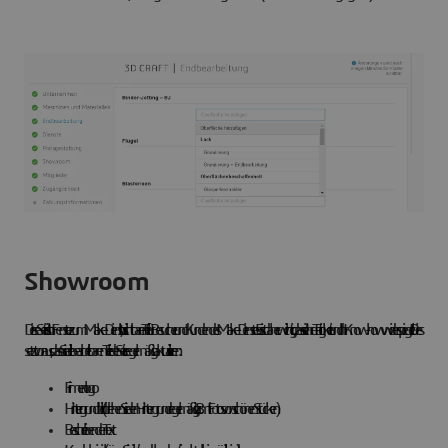
Showroom
Diese Seite ist Ihr Fenster zum Make-Dienst, Ihr sichtbarer Teil für Besucher und Kunden des Make-Dienstes. Es ist daher wichtig, dass sie Ihre Tätigkeit und Ihr Know-how widerspiegelt. Dies
setzt voraus, dass Sie die bearbeitbaren Teile der Seite regelmäßig aktualisieren:
Firmenlogo
Hintergrundbild (drehen Sie den Hintergrund regelmäßig, z. B. mit Fotos von schönen Stücken)
Beschreibender Text