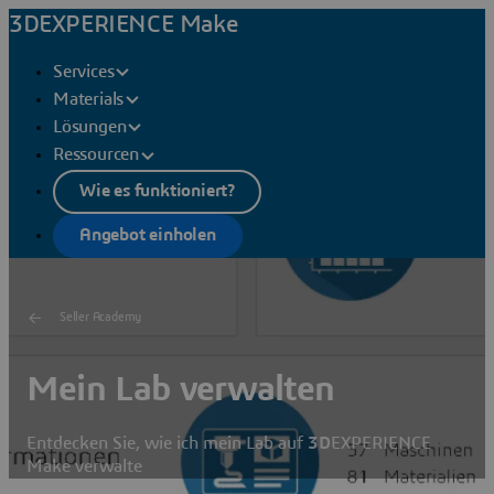
3DEXPERIENCE Make
Services
Materials
Lösungen
Ressourcen
Wie es funktioniert?
Angebot einholen
Seller Academy
Mein Lab verwalten
Entdecken Sie, wie ich mein Lab auf
3D
EXPERIENCE
Make verwalte