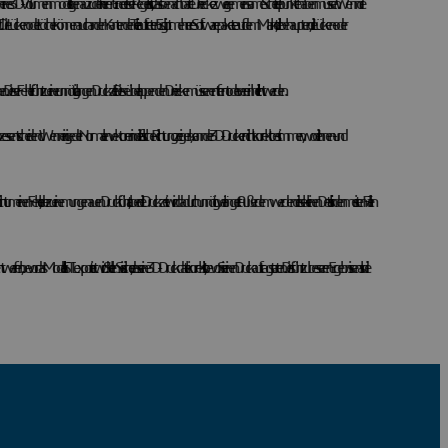
 die Oberflächen eines 3D-Volumenmodells genau zu definieren. Eine dieser Regeln ist, dass benachbarte Dreiecke zwei gemeinsame Scheitelpunkte haben müssen. Wenn die
e Lücken oder Löcher können auch an den Kanten der Teile auftreten. Es gibt mehrere Softwarepakete auf dem Markt, die behaupten, die Lücken- oder
 Dieser Fehler führt zu einer unnötig langen Druckzeit. Diese überlappenden Dreiecke müssen entfernt oder vereinheitlicht werden.
s entscheidend. Wenn einige der Normalenvektoren in die falsche Richtung zeigen, kann der 3D-Drucker nicht korrekt bestimmen, wo die Innen- und
zwar nicht um einen Fehler, der zu einem ungenauen Druck führt, aber die Druckzeit wird dadurch unnötig verlängert. Außerdem werden diese kleinen Details in den meisten Fällen
ll als STL exportiert wird. Stellen Sie sicher, dass eine 3D-Druckdatei korrekt ist, bevor Sie einen Druckauftrag starten. Dies führt zu besseren Ergebnissen als die