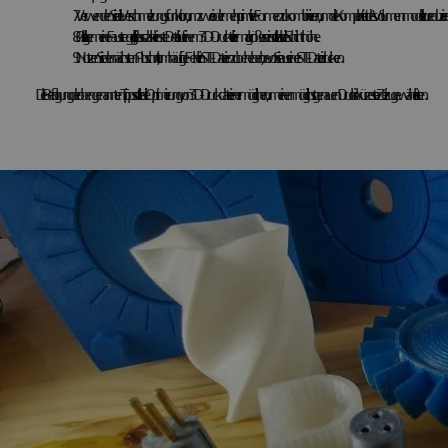
Verwenden Sie die Verschmelzungsfunktion, um zwei oder mehr primitive Formen zu kombinieren, um die Komplexität des Volumenmodells zu reduzieren
Als allgemeine Faustregel gilt, dass das kleinste Detail auf einem 3D-Druckteil viermal größer sein sollte als die Schichthöhe.
Nutzen Sie den nächsten Abschnitt, um häufige Fehler in STL-Dateien zu beheben, bevor Sie aus einer STL-Datei drucken.
Die Befolgung der oben genannten Tipps sollte die Optimierung von 3D-Druckdateien ermöglichen, um einen möglichst genauen Druck in kürzester Zeit zu gewährleisten.