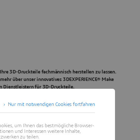
Ihre 3D-Druckteile fachmännisch herstellen zu lassen.
ie mehr über unser innovatives 3DEXPERIENCE® Make
Dienstleistern für 3D-Druckteile.
Nur mit notwendigen Cookies fortfahren
D-Druck-Service
okies, um Ihnen das bestmögliche Browser-
tionen und Interessen weitere Inhalte,
zwerken zu teilen.