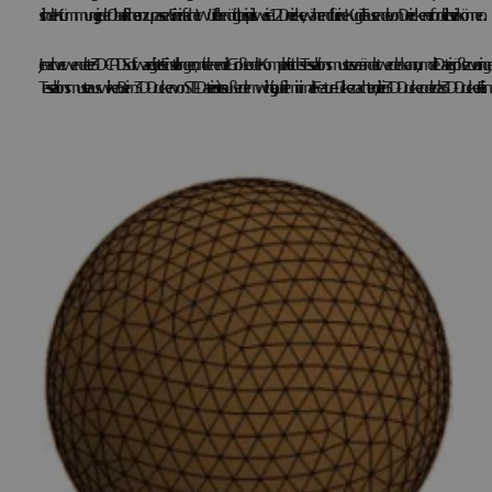
sich der Krümmung jeder Oberfläche anzupassen. Ein einfacher Würfel benötigt beispielsweise 12 Dreiecke, während für eine Kugel Tausende von Dreiecken erforderlich sein können.
Je nach verwendeter 3D-CAD-Software gibt es Einstellungen, mit denen die Größe oder Komplexität des Tesselationsmusters verändert werden kann, um die Dateigröße zu verringern und/
Tesselationsmuster auswirken. Beim 3D-Drucken von STL-Dateien ist es außerdem wichtig, auf die minimale Feature-Dicke zu achten, die ein 3D-Drucker oder das 3D-Drucker-Filament drucken