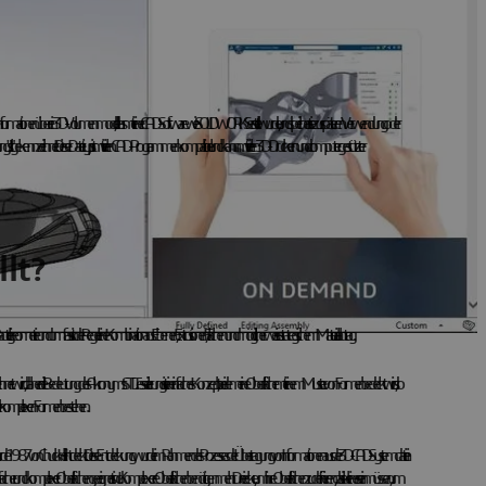
ält die Informationen über ein 3D-Volumenmodell, das mit einer CAD-Software wie SOLIDWORKS erstellt wurde, und speichert sie zur späteren Verwendung oder
weiterung ".stl" gekennzeichnet. Dieser Dateityp ist mit vielen CAD-Programmen kompatibel und kann mit vielen 3D-Druckern und computergestützter
lt?
r Bauteilgeometrie und umfasst in der Regel eine Kombination aus Ebenen, Extrusionen, Flächen und möglicherweise strategischem Materialabtrag.
g bezeichnet wird, daher die Bedeutung des Akronyms STL. Tesselierung ist ein einfaches Konzept, bei dem eine Oberfläche mit einem Muster von Formen bedeckt wird, so
n oder komplexen Formen bestehen.
e wurde 1987 von Chuck Hill entdeckt. Diese Entdeckung wurde im Rahmen des Prozesses der Übertragung von Informationen aus der 3D-CAD-Systemdatei in
ion einfacher und komplexer Oberflächen geeignet sind. Komplexere Oberflächen benötigen mehr Dreiecke, um ihre Oberflächen zu definieren, da sie kleiner sein müssen, um