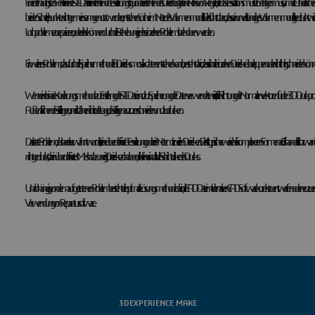
Einer der häufigsten Fehler in einer STL-Datei ist eine fehlende Tessellierungsfigur oder ein fehlendes Dreieck. Es gibt eine Reihe von Regeln, die das Tesselationsmuster befolgen muss, um
beiden Scheitelpunkte nicht gemeinsam genutzt werden, entstehen Löcher im Netz des Volumenmodells. Dies führt dazu, dass ein unvollständiges Volumenmodell gedruckt wird. Di
Lochprobleme zu reparieren, oder diese können durch die Behebung jedes einzelnen Problems behoben werden.
Ein weiteres Problem, das durch die Speichermethode für Dreiecksmosaikdaten entstehen kann, besteht darin, dass sich die einzelnen Dreiecke überlappen oder nicht richtig schneiden können.
Wenn eine binäre Kodierungsmethode zur Erstellung der STL-Datei und zur Speicherung der Daten verwendet wird, ist die Richtung der Normalenvektoren für den 3D-Druckprozes
Außenflächen des Teils liegen, und ist daher nicht in der Lage, das Teil genau zu zerschneiden und zu drucken.
Das letzte Problem, das bereits erwähnt wurde, ist eine überdefinierte Tesselierung oder ein Netz mit zu vielen Dreiecken. Dies tritt typischerweise bei komplexeren Formen auf. Es handelt sich 
nicht gedruckt, da ein überdefiniertes Mesh dazu neigt, Dreiecke zu haben, die kleiner sind als die Schichtdicke des Drucks.
Unabhängig von dem aufgetretenen Problem besteht die optimale Lösungsmethode darin, die CAD-Datei mit der nativen CAD-Software korrekt zu entwerfen oder neu zu entwerfen, bevor das Mode
Verwendung von Reparatursoftware.
3DEXPERIENCE MAKE