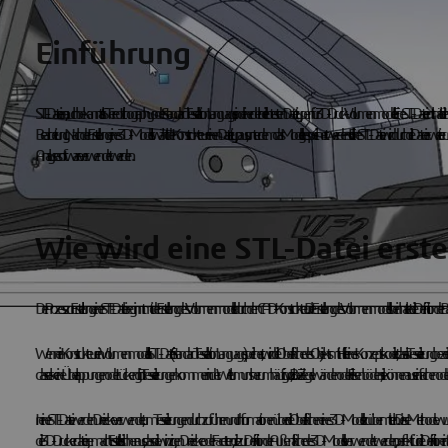
Einführung
STL-Dateien, auch bekannt als STereoLithography oder Standard Tessellation Language, sind einer der beliebtesten Dateitypen für 3D-Druck-Volumenmodelle. Eine STL-Datei enth
Bearbeitung. Nach der Erstellung eines 3D-Modells wählt der Konstrukteur einen Dateityp aus, unter dem das Modell gespeichert werden soll. Eine STL-Datei wird durch die Dateier
Analysesoftware verwendet werden.
Wie wird eine STL-Datei erstel
Der Prozess zur Erstellung einer STL-Datei beginnt mit der Erstellung des Volumenmodells durch den CAD-Konstrukteur. Die Erstellung des Volumenmodells beinhaltet die Definition de
Wenn ein Konstrukteur ein Volumenmodell als STL-Datei (Standard Tessellation Language) speichert, wird die Oberfläche des Objekts mit Hilfe eines Konzepts kodiert, das als Tesselierun
dass es keine Überlappungen oder Lücken gibt. Tesselierungen kommen in der Welt um uns herum häufig vor, z. B. bei Ziegelwänden oder Fliesenböden; sie können aus einfache
In einer STL-Datei werden Dreiecke verwendet, um Tesselierungen durchzuführen und Informationen über die Oberflächen eines 3D-Modells zu übermitteln. Diese Method
die 3D-Druckerdatei gemacht. Es stellte sich heraus, dass die winzigen Dreiecke oder Facetten, die zur Definition der Außenfläche des 3D-Modells verwendet werden, perfekt für die Definit