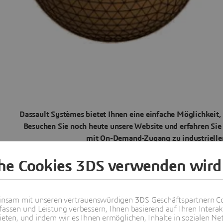
Dassault Systèmes bietet Ihnen eine einfache Möglichkeit, 
Besuchen Sie noch heute unsere Website und erfahren S
mit On-Demand-Zugang zu industriellen 
che Cookies 3DS verwenden wird
Finden Sie einen 3
nsam mit unseren vertrauenswürdigen 3DS Geschäftspartnern Co
fassen und Leistung verbessern, Ihnen basierend auf Ihren Interak
ten, und indem wir es Ihnen ermöglichen, Inhalte in sozialen Net