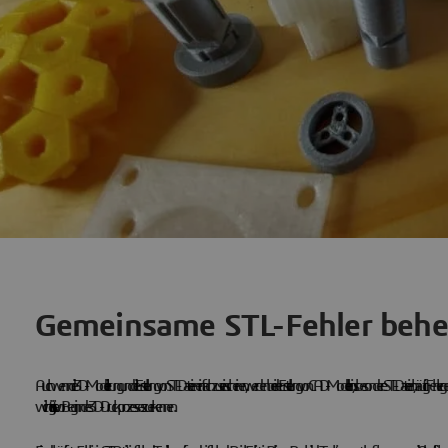
Gemeinsame STL-Fehler beh
Auch wenn die 3D-Modellierung und die Erstellung von STL-Dateien einfach zu sein scheinen, werden bei der Erstellung von CAD-Modellen, insbesondere STL-Dateien, häufig Fehler gemacht.
wichtig ist, sie vor Beginn des 3D-Druckprozesses zu erkennen.