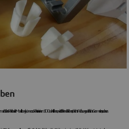
eben
 Diese Fehler bei der Modellierung können zu Fehlern in einem 3D-Druckteil führen, wie z. B. fehlende Flächen, schlechte Auflösung oder falsche Geometrien, so dass es