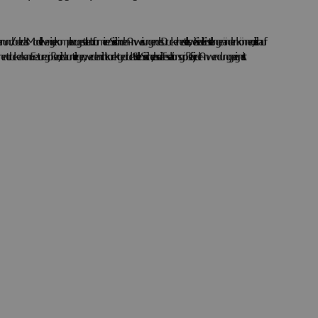
oder das Modell weniger komplex zu gestalten. Informieren Sie sich in den Anweisungen des Druckerherstellers, wie Sie die Einstellungen ändern können, die sich auf
 kann. Featuregrößen, die darunter liegen, werden nicht korrekt gedruckt. Stellen Sie sicher, dass die Tesselationsgröße für jede Anwendung geeignet ist.