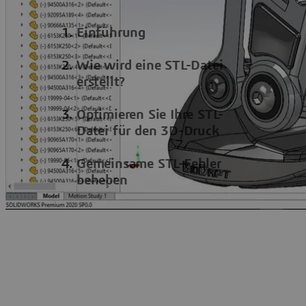
Einführung
Wie wird eine STL-Datei
erstellt?
Optimieren Sie Ihre STL-
Datei für den 3D-Druck
Gemeinsame STL-Fehler
beheben