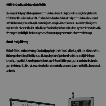
Vorteil drei: Mehr Konzentration auf die Herstellung der besten Produkte
Die kundenspezifische Fertigung erfordert in der Regel eine intensivere Kommunikation zwischen dem Auftragsfertiger und dem Kunden, der die hergestellten Produkte
anfordert. Daher erhält der Kunde in der Regel etwas mehr Aufmerksamkeit und Fokus auf seine Produkte. Diese frühzeitige Kommunikation zwischen Kunde und
Auftragsfertiger kann zu einer Optimierung des Design for Manufacturing führen. Wenn beispielsweise ein Produkt an einen 3D-Druckdienstleister geschickt wird, wird das
Ingenieurteam den Druck wahrscheinlich auf seine Herstellbarkeit hin überprüfen und Vorschläge zur Verbesserung der Qualität der 3D-gedruckten Teile machen. Dies ist etwas, das in
der Massenproduktion nicht üblich ist, da die Feinabstimmung von Entwürfen oder sogar Fertigungsprozessen zur Erreichung bestimmter Ziele nicht möglich ist.
Vierter Vorteil: Höhere Qualitätssicherung
Ein höheres Maß an Konzentration auf die Herstellung von Sonderanfertigungen bringt ein höheres Maß an Kontrolle über das hergestellte Produkt mit sich. Dieser intensive Fokus
führt oft zu einer gründlicheren Prüfung des Produkts, um sicherzustellen, dass alle speziell zugeschnittenen Spezifikationen erfüllt werden. Außerdem erfolgt die Herstellung von
Sonderanfertigungen, wie z. B. der 3D-Druck, in der Regel in kleineren Betrieben, die über eigene Mess- und Prüfabteilungen verfügen, um sicherzustellen, dass die Teile während des
gesamten Herstellungs- und Qualitätskontrollprozesses von demselben Team betreut werden. All dies zusammen führt zu einer höheren Produktqualität zu einem erstaunlich
günstigen Preis.