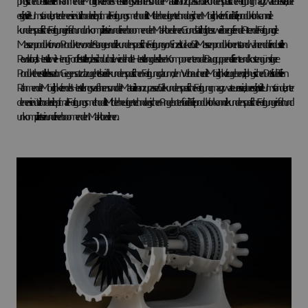
physischen Details der Teile im Rahmen der Möglichkeiten des Herstellungsverfahrens und der Materialien anzupassen. Die kundenspezifische Fertigung mag zwar teurer sein, aber
es gibt viele Umstände, unter denen sie nützlich oder die optimale Fertigungsmethode ist. Mit den heutigen technologischen Möglichkeiten für die Teileproduktion kann die
kundenspezifische Fertigung einfach und unkompliziert sein und einen boomenden Markt bedienen.Grundsätzlich gibt es zwei übergreifende Arten der Fertigung: die
Massenproduktion von Produkten von der Stange und die kundenspezifische Fertigung von Einzelstücken. Die Massenproduktion entstand während der industriellen
Revolution, als Hersteller wie Henry Ford feststellten, dass sich durch die wiederholte Herstellung derselben Komponenten oder Baugruppen effiziente und kostengünstigere
Produkte herstellen lassen. Im Gegensatz dazu geht es bei der kundenspezifischen Fertigung darum, dem Verbraucher die Möglichkeit zu geben, die physischen Details der Teile im
Rahmen der Möglichkeiten des Herstellungsverfahrens und der Materialien anzupassen. Die kundenspezifische Fertigung mag zwar teurer sein, aber es gibt viele Umstände, unter
denen sie nützlich oder die optimale Fertigungsmethode ist. Mit den heutigen technologischen Angeboten für die Teileproduktion kann die kundenspezifische Fertigung einfach und
unkompliziert sein und einen boomenden Markt bedienen.