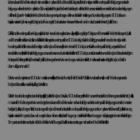
Lebensdauer des Produkts weiter optimiert werden. Je komplexer das Produkt und das Design sind, desto schwieriger wird der kundenspezifische Fertigungsprozess. In der
Fertigungswelt bedeuten Komplexität und Schwierigkeit in der Regel auch höhere Kosten. Ein optimaler Start des Prozesses wird erreicht, wenn einfachere Sonderanfertigungen
mit leicht verfügbaren Materialien, die den Produktanforderungen entsprechen, gewählt werden. Bei der Herstellung von Sonderanfertigungen im 3D-Druck kann
beispielsweise eine Optimierung des Designs zur Verkürzung der Druckzeit zu einem besseren Preis und manchmal auch zu einer höheren Qualität führen.
Die Effizienz der kundenspezifischen Fertigung ist die nächste Herausforderung, die es zu bewältigen gilt. Bei "vorgefertigten" Designs und Prozessen ist die Aufrechterhaltung von Qualität
und Prozesseffizienz relativ standardisiert und stabil. Bei der Erstellung eines kundenspezifischen 3D-Druckdesigns für ein Produkt liegt genau darin die Herausforderung. Es wird ein
kundenspezifischer Effizienzstandard benötigt, um das Endprodukt zu vergleichen. Wenn der 3D-Druckprozess für die kundenspezifische Fertigung vereinfacht und
standardisiert wurde, ist es viel einfacher, den Fertigungsprozess zu verbessern und zu rationalisieren. Ein effizienter 3D-Druckprozess ist dann erreicht, wenn das Endprodukt zu den niedrigsten
Kosten pro Einheit hergestellt wird, ohne dass die Qualität für den vorgesehenen Verwendungszweck darunter leidet. Um dies zu erreichen, ist es wichtig, das Endprodukt nicht
übermäßig zu entwerfen".
Die Verwendung eines teuren 3D-Druckmaterials, wenn ein billigerer Standardkunststoff wie PLA oder ABS effizient und ausreichend ist, um die Anforderungen an das
Endprodukt zu erfüllen, wäre ein Beispiel für grobe Ineffizienz.
Die letzte Herausforderung, die es zu berücksichtigen gilt, ist die Qualität des Endprodukts, das im 3D-Druck hergestellt wird. Um zu verstehen, ob ein Produkt von guter oder schlechter Qualität ist,
müssen die Anforderungen an Verwendung, Lebensdauer und Produktionsvolumen berücksichtigt werden. Kundenspezifische Fertigungsprozesse können eine
häufigere Qualitätsprüfung von Teilen, Ausrüstung und Endprodukten erfordern, da der kundenspezifische Fertigungsprozess komplexer wird. So kann die Qualitätssicherung
beispielsweise eine Temperaturüberwachung erfordern, um sicherzustellen, dass die Ausgangsmaterialien für die Pellets ordnungsgemäß gelagert, getrocknet und bei der richtigen
Temperatur verarbeitet werden, damit das Produkt frei von Verfärbungen, Oberflächenrissen oder sogar mechanischen Produktfehlern bleibt.