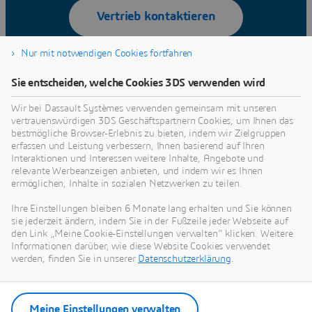
Vertrieb kontaktieren
Nur mit notwendigen Cookies fortfahren
Sie entscheiden, welche Cookies 3DS verwenden wird
FAQs zur Auftragsfertigung
Wir bei Dassault Systèmes verwenden gemeinsam mit unseren
vertrauenswürdigen 3DS Geschäftspartnern Cookies, um Ihnen das
bestmögliche Browser-Erlebnis zu bieten, indem wir Zielgruppen
erfassen und Leistung verbessern, Ihnen basierend auf Ihren
Welche Vorteile bietet die Auftragsfertigung
Interaktionen und Interessen weitere Inhalte, Angebote und
relevante Werbeanzeigen anbieten, und indem wir es Ihnen
für Unternehmen?
ermöglichen, Inhalte in sozialen Netzwerken zu teilen.
Ihre Einstellungen bleiben 6 Monate lang erhalten und Sie können
Wie findet man einen geeigneten On-
sie jederzeit ändern, indem Sie in der Fußzeile jeder Webseite auf
Demand-Fertigungsdienst?
den Link „Meine Cookie-Einstellungen verwalten“ klicken. Weitere
Informationen darüber, wie diese Website Cookies verwendet
werden, finden Sie in unserer
Datenschutzerklärung
.
Was sind die Hauptarten der
Auftragsfertigung?
Meine Einstellungen verwalten