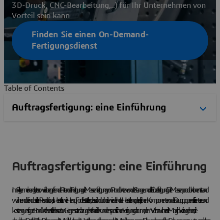
3D-Druck, CNC-Bearbeitung,..) für Ihr Unternehmen von
Vorteil sein kann
Finden Sie einen On-Demand-
Fertigungsdienst
Table of Contents
Auftragsfertigung: eine Einführung
Im Allgemeinen gibt es zwei übergreifende Arten der Fertigung: die Massenfertigung von Produkten von der Stange und die Einzelfertigung. Die Massenproduktion entstand
während der industriellen Revolution, als Hersteller wie Henry Ford feststellten, dass sich durch die wiederholte Herstellung der gleichen Komponenten oder Baugruppen effizientere und
kostengünstigere Produkte herstellen lassen. Im Gegensatz dazu geht es bei der kundenspezifischen Fertigung darum, dem Verbraucher die Möglichkeit zu geben, die