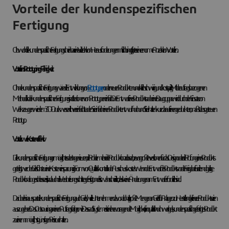
Vorteile der kundenspezifischen
Fertigung
Obwohl die kundenspezifische Fertigung scheinbar eine Vielzahl von Herausforderungen mit sich bringt, gibt es eine enorme Anzahl von Vorteilen.
Vorteil eins: Prototyping-Fähigkeit
Ohne kundenspezifische Fertigung wäre die Entwicklung von
Prototypen
oder neuen Produkten unerklärlich schwierig und kostspielig. Mit der auftragsbezogenen
Methodik der kundenspezifischen Fertigung sind Iterationen von Prototypen einfach. Der Entwurf eines Produkts oder einer Baugruppe wird durch den Einsatz von
Werkzeugen wie dem 3D-Druck wesentlich vereinfacht. Laden Sie einfach einen Produktentwurf hoch und Sie erhalten kurz darauf einen gedruckten, maßstabsgetreuen
Prototyp.
Vorteil zwei: Kosteneffektiv
Die kundenspezifische Fertigung ermöglicht es den Ingenieuren, die Probleme bei der Produktion zu lösen, bevor große Investitionen für das Design oder die Prüfung eines Produkts
getätigt werden. Dies führt zu einer Kosteneinsparung in Form von Qualitätskontroll- oder Ausschusskosten. Wenn der Entwurf des Produkts vor der Freigabe für die endgültige
Produktion abgeschlossen ist, sind auch die Verarbeitungsschritte gefestigt und es ist wahrscheinlich, dass keine Änderungen am Entwurf erforderlich sind.
Darüber hinaus spart die kundenspezifische Fertigung auch Geld, weil sie Unternehmen davon abhält, große Mengen an Geld für Anlagen zur Herstellung kleinerer Produktserien
auszugeben. Das Outsourcing an einen Auftragsfertiger wie Dassault Systèmes ist eine hervorragende Möglichkeit, ein qualitativ hochwertiges, kundenspezifisch gefertigtes Produkt
zu einem möglichst günstigen Preis zu erhalten.