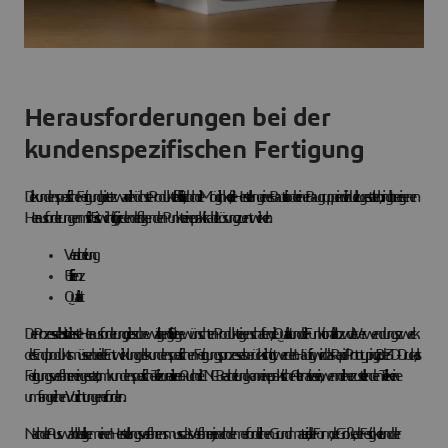
Herausforderungen bei der
kundenspezifischen Fertigung
Die kundenspezifische Fertigung bietet zwar die höchste Produktflexibilität, doch die Möglichkeit, die Herstellung eines Bauteils oder einer Baugruppe individuell zu gestalten, bringt ihre eigenen
Herausforderungen mit sich. Es ist wichtig, für jeden der folgenden Punkte eine praktikable Lösung zu entwickeln:
Verarbeitung
Effizienz
Qualität
Der Prozess selbst ist die erste Herausforderung, die es zu bewältigen gilt. Die gewünschten Produkteigenschaften, die Qualität und die Funktionalität bzw. der Verwendungszweck
des Endprodukts müssen bei der Entwicklung des kundenspezifischen Fertigungsprozesses berücksichtigt werden. Häufig wird das Rapid Prototyping, z. B. der 3D-Druck, als
Fertigungsverfahren eingesetzt, um kundenspezifische Teile zu realisieren. Auch die CNC-Bearbeitung kann eine praktische Alternative sein, wenn die herzustellenden Teile keine
umfangreichen Vorrichtungen erfordern.
Nach der Auswahl des allgemeinen Herstellungsverfahrens muss das Verfahren je nach dem erforderlichen Grundmaterial, der Form, der Größe, der Festigkeit und der