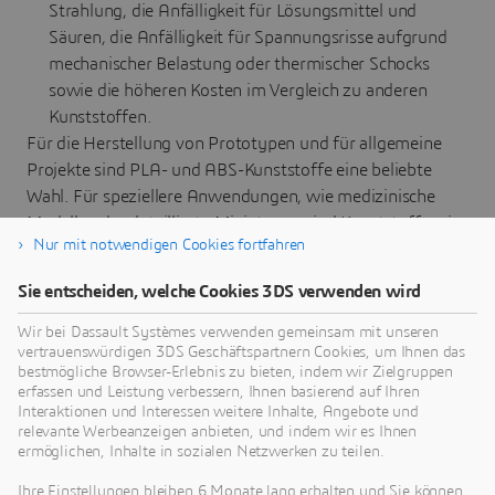
Strahlung, die Anfälligkeit für Lösungsmittel und
Säuren, die Anfälligkeit für Spannungsrisse aufgrund
mechanischer Belastung oder thermischer Schocks
sowie die höheren Kosten im Vergleich zu anderen
Kunststoffen.
Für die Herstellung von Prototypen und für allgemeine
Projekte sind PLA- und ABS-Kunststoffe eine beliebte
Wahl. Für speziellere Anwendungen, wie medizinische
Modelle oder detaillierte Miniaturen, sind Kunststoffe wie
Nur mit notwendigen Cookies fortfahren
Nylon oder Polycarbonat besser geeignet. Kunststoffe wie
Epoxid, Polyurethan und Silikon können ebenfalls für
Sie entscheiden, welche Cookies 3DS verwenden wird
Projekte mit hoher Festigkeit und Flexibilität verwendet
werden.
Wir bei Dassault Systèmes verwenden gemeinsam mit unseren
vertrauenswürdigen 3DS Geschäftspartnern Cookies, um Ihnen das
bestmögliche Browser-Erlebnis zu bieten, indem wir Zielgruppen
erfassen und Leistung verbessern, Ihnen basierend auf Ihren
Interaktionen und Interessen weitere Inhalte, Angebote und
relevante Werbeanzeigen anbieten, und indem wir es Ihnen
ermöglichen, Inhalte in sozialen Netzwerken zu teilen.
Ihre Einstellungen bleiben 6 Monate lang erhalten und Sie können
3DEXPERIENCE MAKE