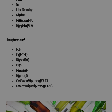
Silikon
Harnstoff-Formaldehyd
Polyurethan
Polytetrafluorethylen (PTFE)
Polyvinylidenfluorid (PVDF)
Thermoplastische Werkstoffe:
ABS
Acryl (PMMA)
Polyvinylchlorid (PVC)
Nylon
Polypropylen (PP)
Polycarbonat (PC)
Acetal-Copolymer Polyoxymethylen (POM-C)
Acetal-Homopolymer Polyoxymethylen (POM-H)