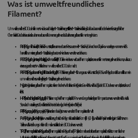
Was ist umweltfreundliches
Filament?
Umweltfreundliches 3D-Druck-Filament wird aus nachhaltigen Materialien hergestellt. Diese Materialien sind biologisch abbaubar und erfordern keinen Einsatz gefährlicher
Chemikalien. Darüber hinaus sind sie auch erneuerbar und können recycelt werden. Zu diesen recycelbaren Filamenten gehören:
PLA (Polymilchsäure)
: PLA ist ein Biokunststoff, der aus erneuerbaren Ressourcen wie Maisstärke, Zuckerrohr und Tapiokawurzeln gewonnen wird. Es
handelt sich um ein recycelbares Material, das abgebaut und wiederverwendet werden kann.
PETG (Polyethylenterephthalat, glykolmodifiziert):
PETG ist ein wiederverwertbarer Thermoplast, der zu neuen Filamenten recycelt werden kann, was ihn zu
einer ausgezeichneten Wahl für den umweltfreundlichen 3D-Druck macht.
PC-ABS (Polycarbonat-Acrylnitril-Butadien-Styrol):
PC-ABS ist eine recycelbare Mischung aus zwei Kunststoffen, ABS und Polycarbonat. Es handelt sich um ein
umweltfreundliches und langlebiges Material, das recycelt werden kann.
Nylon:
Nylon ist ein recycelbarer Thermoplast mit einem hohen Verhältnis von Festigkeit zu Gewicht. Es wird häufig für den 3D-Druck verwendet, da es stark und
leicht ist.
HIPS (hochschlagfestes Polystyrol):
HIPS ist ein amorpher Thermoplast, der für Anwendungen bei niedrigeren Temperaturen verwendet wird. Es wird als
Standardmaterial eingestuft und bietet einfache Verarbeitung, hohe Festigkeit und Steifigkeit.
PP (Polypropylen):
Polypropylen (PP) ist einer der am häufigsten verwendeten Thermoplaste der Welt.
PVA (Polyvinylalkohol):
Poly ist ein wasserlösliches synthetisches Polymer. Es hat die idealisierte Formel [CH₂CH]ₙ. Es wird bei der Papierherstellung, beim Schlichten von
Textilien und als Verdickungsmittel und Emulsionsstabilisator beim 3D-Druck verwendet.
TPU (Thermoplastisches Polyurethan):
Thermoplastisches Polyurethan (TPU) ist ein schmelzverarbeitbares thermoplastisches Elastomer mit hoher
Haltbarkeit und Flexibilität. Es hat die Eigenschaften von Kunststoff und Gummi und weist daher Eigenschaften wie Haltbarkeit, Flexibilität und ausgezeichnete