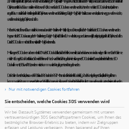
zur Herstellung individueller Objekte verwendet werden. Dies ist eine gute Möglichkeit, die Menge an Kunststoffabfällen auf den Mülldeponien zu reduzieren und trotzdem individuelle
Objekte zu erstellen. Auch Baumaterialien wie Beton und Holz können für den 3D-Druck verwendet werden. Unternehmen bieten 3D-Druckdienste an, bei denen
recycelte Baumaterialien für die Herstellung individueller Objekte verwendet werden. Dies ist eine großartige Möglichkeit, Materialien zu verwenden, die sonst weggeworfen würden,
und dennoch einzigartige Objekte zu schaffen.
Neben Kunststoffen und Baumaterialien können auch andere Materialien wie Metalle, Holzprodukte und pflanzliche Materialien für den 3D-Druck verwendet werden.
Insgesamt ist der 3D-Druck aus recycelten Materialien eine großartige Möglichkeit, Abfall und Umweltbelastung zu reduzieren und gleichzeitig einzigartige, individuelle Objekte zu schaffen.
Da der 3D-Druck immer fortschrittlicher wird, sind die Möglichkeiten endlos.
Misslungene 3D-Drucke machen mehr als 80 % des 3D-Druckabfalls aus. Solche Fehler können viele Ursachen haben - von minderwertigem Filament über Probleme
mit der Haftung des Druckbetts bis hin zu Schneidefehlern und Hardwarefehlern. Die Recycelbarkeit misslungener 3D-Drucke ist eine Chance, da die beiden beliebtesten 3D-
Druckerfilamente, ABS und PLA, von den meisten kommunalen Recyclingzentren nicht recycelt werden.
Das Problem besteht darin, dass sowohl ABS als auch PLA nach den ASTM International Resin Identifier Codes als Typ 7 oder Sonstige" eingestuft sind, die in der Regel nicht von
kommunalen Programmen verarbeitet werden. Folglich können wir misslungene Drucke nicht einfach in die Recyclingtonne werfen und erwarten, dass sie recycelt werden.
Nur mit notwendigen Cookies fortfahren
Polypropylen (PP)-Filament wird in der Regel nicht für den 3D-Druck verwendet, da es sich aufgrund seiner teilkristallinen Beschaffenheit beim Abkühlen stark verzieht. Die wenigen
Mutigen, die mit PP drucken, können es in einigen Gemeinden recyceln.
Sie entscheiden, welche Cookies 3DS verwenden wird
Fast alle anderen Arten von Druckerfilamenten (einschließlich Nylon und Polycarbonat) werden wie ABS und PLA ebenfalls als Typ 7 eingestuft, so dass typische
Wir bei Dassault Systèmes verwenden gemeinsam mit unseren
Kunststoffrecyclinganlagen sie normalerweise nicht verarbeiten. Daher werden Recyclinganlagen zusätzliche Ressourcen benötigen, um diese Materialien zu erfassen und die
vertrauenswürdigen 3DS Geschäftspartnern Cookies, um Ihnen das
Umweltverträglichkeit des 3D-Drucksektors insgesamt zu verbessern.
bestmögliche Browser-Erlebnis zu bieten, indem wir Zielgruppen
erfassen und Leistung verbessern, Ihnen basierend auf Ihren