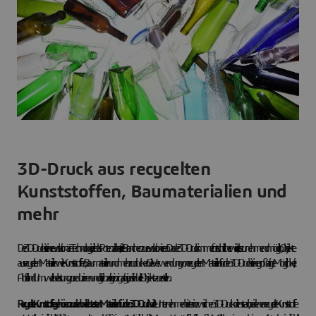
3D-Druck aus recycelten
Kunststoffen, Baumaterialien und
mehr
Der 3D-Druck ist eine revolutionäre Technologie, die das Potenzial hat, viele Branchen zu revolutionieren. Da der 3D-Druck immer fortschrittlicher wird, ist es zunehmend möglich, Objekte
aus recycelten Materialien wie Kunststoffen, Baumaterialien und mehr zu drucken. Die Verwendung von recycelten Materialien für den 3D-Druck ist eine großartige Möglichkeit,
Abfall und Umweltbelastung zu reduzieren und gleichzeitig einzigartige, individuelle Objekte zu erstellen.
Recycelte Kunststoffe gehören zu den beliebtesten Materialien für den 3D-Druck.
Viele Unternehmen bieten inzwischen 3D-Druckdienste an, bei denen recycelte Kunststoffe