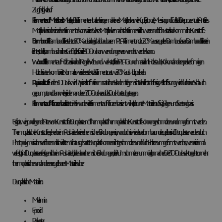
Zugfestigkeit auf.
Filamente auf Metallbasis:
Metallgefüllte Filamente enthalten fein gemahlenes Metallpulver wie Kupfer, Bronze, Messing und Edelstahl. Der prozentuale Anteil des
Metallpulvers in den einzelnen Filamenten kann variieren. Dieses Metallpulver macht das Filament viel schwerer und oft robuster als herkömmliche Kunststoffe.
BambooFill:
BambooFill besteht zu 80% aus biologisch abbaubarem PLA-Filament und zu 20% aus recycelten Bambusfasern. BambooFill bietet ein
leichtes, stabiles, bambusähnliches Gefühl, das für viele 3D-Druckanwendungen verwendet werden kann.
WoodFill:
Filamente auf Holzbasis sind in der Regel ein Verbundwerkstoff, der ein PLA-Grundmaterial mit Holzstaub, Kork und anderen pulverförmigen
Holzderivaten kombiniert. Normalerweise besteht das Filament zu etwa 30 % aus Holzpartikeln.
Papierzellstoff:
Für den 3D-Druck wird Papierzellstoff mit einem natürlichen Bindemittel gemischt. Diese leicht zähflüssige Zellstofflösung wird durch einen Schlauch
gepumpt und dann wie bei jedem anderen 3D-Drucker auf das Druckbett aufgetragen.
Filamente auf Pflanzenbasis:
In letzter Zeit wurden viele Filamente auf Pflanzenbasis entwickelt, darunter Materialien auf Soja-, Algen- und Seetangbasis.
Es gibt zwei grundlegende Arten von Kunststoffen: Duroplaste und Thermoplaste. Thermoplastische Kunststoffe können geschmolzen und umgeformt werden.
Thermoplastische Kunststoffe gehen beim Aushärten keine chemischen Bindungen ein, wodurch sie wiederverformbar und recycelbar sind. Duroplaste werden durch
Photopolymerisationsverfahren mit ultraviolettem Licht ausgehärtet. Duroplaste können nicht geschmolzen und durch Erhitzen umgeformt werden, wenn sie einmal
verfestigt sind. Duroplaste verfestigen sich beim Aushärten, bilden aber chemische Bindungen, die ein Umschmelzen unmöglich machen. Der 3D-Drucksektor geht zu mehr
thermoplastischen und anderen recycelbaren Materialien über.
Duroplastische Materialien:
Melamin
Epoxid
Polyester