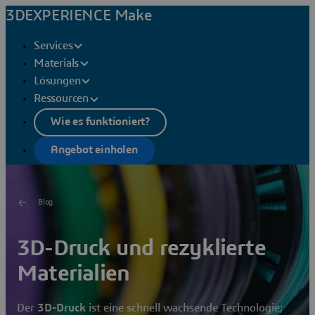
3DEXPERIENCE Make
Services
Materials
Lösungen
Ressourcen
Wie es funktioniert?
Angebot einholen
Blog
3D-Druck und rezyklierte
Materialien
Der
3D-Druck
ist eine schnell wachsende Technologie;