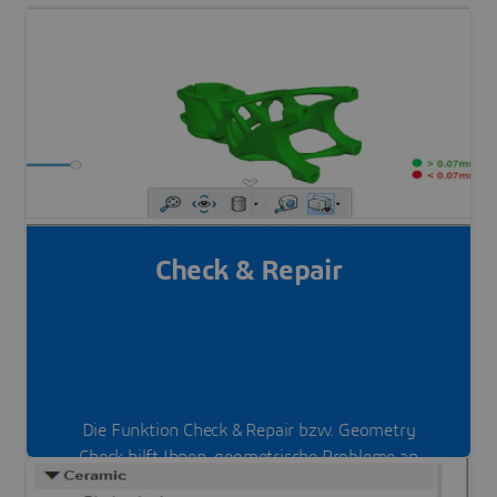
Check & Repair
Die Funktion Check & Repair bzw. Geometry
Check hilft Ihnen, geometrische Probleme an
Ihrem Bauteil zu erkennen und sie online und live