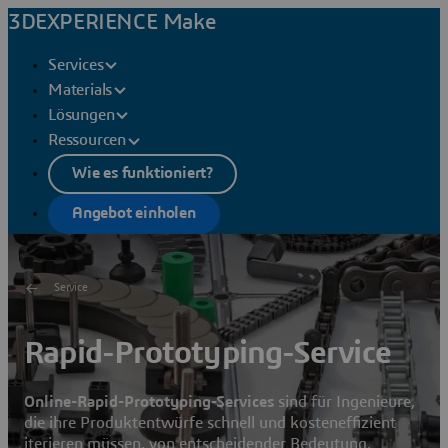
3DEXPERIENCE Make
Services
Materials
Lösungen
Ressourcen
Wie es funktioniert?
Angebot einholen
Service
Rapid-Prototyping-Service
Online-Rapid-Prototyping-Services
sind für Ingenieure,
die ihre Produktentwürfe schnell und kosteneffizient
iterieren müssen, von entscheidender Bedeutung.