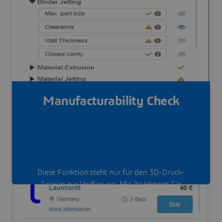
zu beheben.
Manufacturability Check
Diese Funktion steht nur für den 3D-Druck-
Service zur Verfügung. Mit ihr können Sie
prüfen, ob Ihr Bauteil mit den gegebenen
Rohstoffen und Verfahren produzierbar ist.