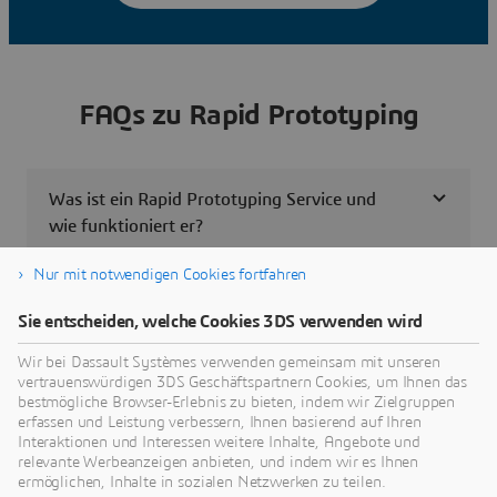
FAQs zu Rapid Prototyping
Was ist ein Rapid Prototyping Service und
wie funktioniert er?
Nur mit notwendigen Cookies fortfahren
Welche verschiedenen Arten des Rapid
Prototyping gibt es und wie werden sie
Sie entscheiden, welche Cookies 3DS verwenden wird
angewendet?
Wir bei Dassault Systèmes verwenden gemeinsam mit unseren
vertrauenswürdigen 3DS Geschäftspartnern Cookies, um Ihnen das
bestmögliche Browser-Erlebnis zu bieten, indem wir Zielgruppen
Was macht den 3D-Druck zu einer gängigen
erfassen und Leistung verbessern, Ihnen basierend auf Ihren
Methode für Rapid Prototyping?
Interaktionen und Interessen weitere Inhalte, Angebote und
relevante Werbeanzeigen anbieten, und indem wir es Ihnen
ermöglichen, Inhalte in sozialen Netzwerken zu teilen.