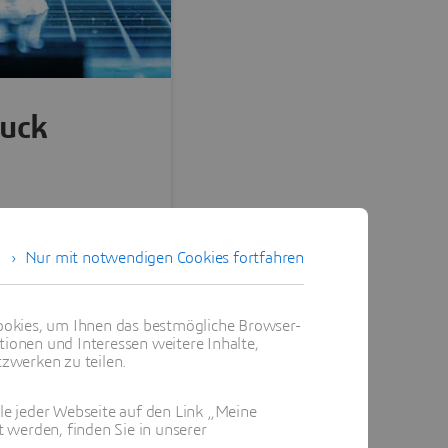
uck
 - FDM
Nur mit notwendigen Cookies fortfahren
 MJ, NPJ, DOD
on - SLA, DLP,
okies, um Ihnen das bestmögliche Browser-
tionen und Interessen weitere Inhalte,
zwerken zu teilen.
 PBF, SLS, DMLS,
ile jeder Webseite auf den Link „Meine
 werden, finden Sie in unserer