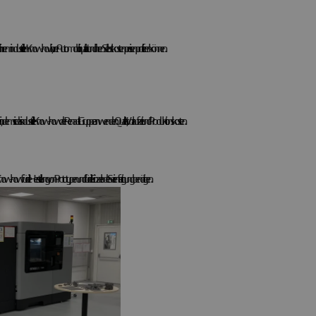
 von ihrem industriellen Know-how, ihrer Automobilqualität und ihren Selbstkostenpreisen profitieren können.
n, indem sie das industrielle Know-how der Renault-Gruppe anwenden: Qualität, Vorlaufzeit und Produktionskosten.
w für die Herstellung von Prototypen und für die Einzel- oder Serienfertigung benötigen.