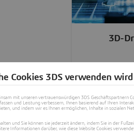
3D-Dr
Materialextrusion
che Cookies 3DS verwenden wird
Material Jetting -
Photopolymerisati
nsam mit unseren vertrauenswürdigen 3DS Geschäftspartnern Co
VAT, CDLP
fassen und Leistung verbessern, Ihnen basierend auf Ihren Interak
ten, und indem wir es Ihnen ermöglichen, Inhalte in sozialen Net
Pulverbettfusion -
SLM, MJF, EBM
alten und Sie können sie jederzeit ändern, indem Sie in der Fußze
itere Informationen darüber, wie diese Website Cookies verwendet