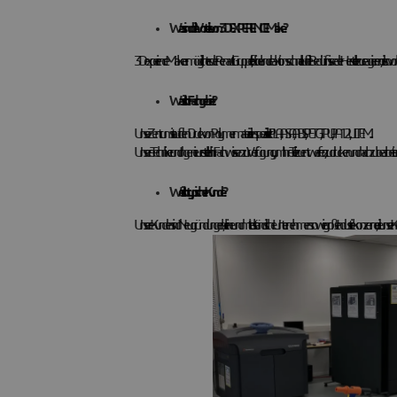
Was sind die Vorteile von 3DEXPERIENCE Make?
3Dexperience Make ermöglicht es der Renault Gruppe, flexibel und reaktionsschnell auf die Bedürfnisse der Hersteller zu reagieren, die so
Was ist Ihr Fachgebiet?
Unser Zentrum ist auf den Druck von Polymermaterialien spezialisiert: PLA, ASA, ABS, PETG, TPU, PA12, ULTEM...
Unsere Techniker und Ingenieure stellen ihr Fachwissen zur Verfügung, um Ihre Teile zu entwerfen, zu drucken und nachzubearbeite
Wer ist Ihr typischer Kunde?
Unsere Kunden sind Neugründungen, kleine und mittelständische Unternehmen sowie große Industriekonzerne, die unser Know-ho