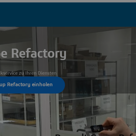
e Refactory
kservice zu Ihren Diensten
up Refactory einholen