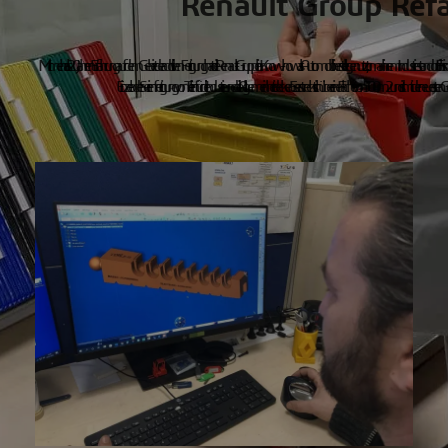
Renault Group Refa
Mit mehr als 20 Jahren Erfahrung auf dem Gebiet der additiven Fertigung hat die Renault-Gruppe ihr Know-how als Automobilhersteller genutzt, um an ihrem Industriestandort Flins
Einzel- oder Serienfertigung von Teilen für die Industrie und die Allgemeinheit decken. Es erstreckt sich über eine Fläche von 500 m2 und ist mit d