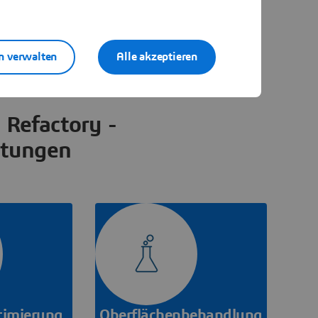
n verwalten
Alle akzeptieren
 Refactory -
stungen
timierung
Oberflächenbehandlung