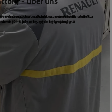
ctory - Über uns
 in der Nähe von Paris ein groß angelegtes 3D-Druckzentrum zu errichten. Dieses Zentrum, das nun auch externen Kunden offen steht, kann den Bedarf an Prototypen,
er neuesten Generation von Druck- (FDM, MJF, SLA) und Nachbearbeitungsanlagen (Endbearbeitung, Farbgebung, Lackierung) ausgestattet.