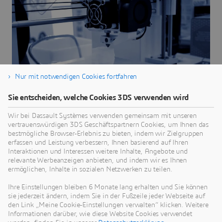
Nur mit notwendigen Cookies fortfahren
Sie entscheiden, welche Cookies 3DS verwenden wird
Wir bei Dassault Systèmes verwenden gemeinsam mit unseren
vertrauenswürdigen 3DS Geschäftspartnern Cookies, um Ihnen das
bestmögliche Browser-Erlebnis zu bieten, indem wir Zielgruppen
erfassen und Leistung verbessern, Ihnen basierend auf Ihren
Interaktionen und Interessen weitere Inhalte, Angebote und
relevante Werbeanzeigen anbieten, und indem wir es Ihnen
ermöglichen, Inhalte in sozialen Netzwerken zu teilen.
Ihre Einstellungen bleiben 6 Monate lang erhalten und Sie können
3DEXPERIENCE MAKE
sie jederzeit ändern, indem Sie in der Fußzeile jeder Webseite auf
Erhalten Sie sekundenschnell Angebote für Ihre Bauteile
den Link „Meine Cookie-Einstellungen verwalten“ klicken. Weitere
Informationen darüber, wie diese Website Cookies verwendet