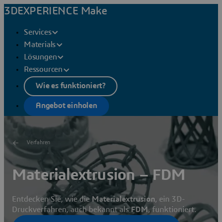
3DEXPERIENCE Make
Services
Materials
Lösungen
Ressourcen
Wie es funktioniert?
Angebot einholen
Verfahren
Materialextrusion – FDM
Entdecken Sie, wie die
Materialextrusion
, ein 3D-
Druckverfahren, auch bekannt als
FDM
, funktioniert.