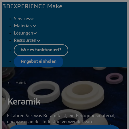
3DEXPERIENCE Make
Services
Materials
Lösungen
Ressourcen
Wie es funktioniert?
Angebot einholen
Material
Keramik
Erfahren Sie, was Keramik ist, ein Fertigungsmaterial,
und wie es in der Industrie verwendet wird.