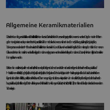
Allgemeine Keramikmaterialien
Die beiden Keramiktypen sind kristallin und nicht kristallin. Kristalline Keramiken sind für eine Vielzahl von Prozessen nicht geeignet. Sie können entweder vor Ort geformt oder mit Pulvern
geformt und gesintert werden, um einen festen Körper zu bilden. Die Formtechniken können zwischen Handformen, Schlickerguss, Foliengießen, Spritzgießen,
Trockenpressen und anderen Methoden variieren. Nicht-kristalline Keramiken sind im Grunde Glas und werden in der Regel durch Schmelzen geformt. Beim Formen von
Glas kann das Keramikmaterial entweder vollständig geschmolzen und gegossen werden oder in einen halbgeschmolzenen Zustand (wie Karamell) gebracht und in eine
Form geblasen werden.
Bei Keramikmaterialien sind spezielle mechanische, elektrische und optische Eigenschaften vorhanden. Die mechanischen Eigenschaften beziehen sich hauptsächlich auf
Materialstärken wie Elastizität, Zugfestigkeit, Druckfestigkeit, Scherfestigkeit, Bruchfestigkeit und Dehnbarkeit (bei spröden Materialien gering) und Eindruckhärte. Zu den elektrischen
Eigenschaften zählten Halbleiter-, Supraleiter-, Ferroelektrizitäts- und Obermengen-Eigenschaften sowie ein positiver Wärmekoeffizient. Die optischen Eigenschaften beziehen sich
hauptsächlich auf optische Filter und geführte Wellenlängen und helfen bei der Entwicklung von Glasfaser-, Nachtsicht-, Militär-, LED- (lichtemittierende Diode) und verschiedenen anderen
Technologien.