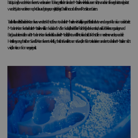
hat. Ursprünglich wurden Keramiken entweder aus reinem Ton hergestellt oder mit anderen Materialien wie Kieselsäure vermischt, wonach sie mit Feuer gehärtet und gesintert
wurden. Später wurde eine amorphe Glasur aufgetragen, um glatte, farbige Oberflächen zu schaffen und Porosität zu reduzieren.
Traditionell handelt es sich bei den in Keramik verwendeten Rohstoffen um tonähnliche Mineralien wie Kaolinit. In jüngerer Zeit hat sich die Verwendung von Aluminiumoxid verbreitet.
Moderne Keramiken beinhalten Materialien wie Siliziumkarbid und Wolframkarbid, die beide für ihre Abriebfestigkeit bekannt sind, was sie für Zerkleinerungsanlagen und
Bergbauarbeiten nützlich macht. Moderne Keramiken findet sich auch in der Medizin-, Elektro- und Elektronikindustrie. Da Rohstoffe immer seltener werden, wurde die
Herstellung von synthetischem Sand für Keramiken entwickelt. Synthetischer Sand ist ein tonarmer Sand, der mit Bentonit oder einem anderen tonähnlichen Material vermischt
wird, damit er zum Formen geeignet ist.