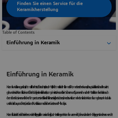
Finden Sie einen Service für die
Keramikherstellung
Table of Contents
Einführung in Keramik
Keramik wird als anorganischer, nichtmetallischer Feststoff betrachtet, der aus Metall-, Nichtmetall- oder Halbmetall-Atomen bestehen kann, die hauptsächlich ionisch oder kovalent
gebunden sind. Keramik ist bekannt für ihre Brüchigkeit und ist ein hartes, komprimiert starkes und beim Scheren und Spannen schwaches Material. Keramiken halten auch
chemischen Erosionen und hohen Temperaturen stand. Sie sind ein Teil unseres täglichen Lebens, ohne dass wir es bemerken. Wir sind von Keramik umgeben, von Haushalts-
und Industriebauprodukten, Geschirr und Kunst bis hin zu medizinischen Geräten und Mikrochips.
Keramik hat in der Geschichte eine besondere Rolle gespielt, da man sie anfänglich zur Herstellung von Keramikwaren wie Töpfen und anderen Hohlgegenständen verwendet