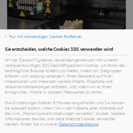
Nur mit notwendigen Cookies fortfahren
Sie entscheiden, welche Cookies 3DS verwenden wird
Wir bei Dassault Systèmes verwenden gemeinsam mit unseren
vertrauenswürdigen 3DS Geschäftspartnern Cookies, um Ihnen das
bestmögliche Browser-Erlebnis zu bieten, indem wir Zielgruppen
erfassen und Leistung verbessern, Ihnen basierend auf Ihren
Interaktionen und Interessen weitere Inhalte, Angebote und
relevante Werbeanzeigen anbieten, und indem wir es Ihnen
ermöglichen, Inhalte in sozialen Netzwerken zu teilen.
Ihre Einstellungen bleiben 6 Monate lang erhalten und Sie können
3DEXPERIENCE MAKE
sie jederzeit ändern, indem Sie in der Fußzeile jeder Webseite auf
Erhalten Sie sekundenschnell Angebote für Ihre Bauteile
den Link „Meine Cookie-Einstellungen verwalten“ klicken. Weitere
Informationen darüber, wie diese Website Cookies verwendet
werden, finden Sie in unserer
Datenschutzerklärung
.