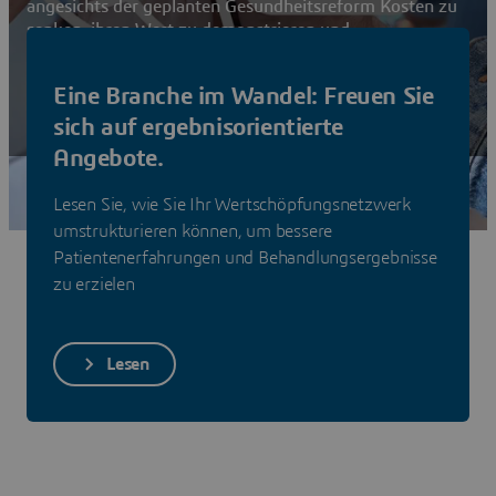
angesichts der geplanten Gesundheitsreform Kosten zu
senken, ihren Wert zu demonstrieren und
Technologielösungen zu nutzen, um den Zugang zur
Gesundheitsversorgung für alle und überall zu
Eine Branche im Wandel: Freuen Sie
verbessern
sich auf ergebnisorientierte
Lösungen anzeigen
Angebote.
Lesen Sie, wie Sie Ihr Wertschöpfungsnetzwerk
umstrukturieren können, um bessere
Patientenerfahrungen und Behandlungsergebnisse
zu erzielen
Lesen