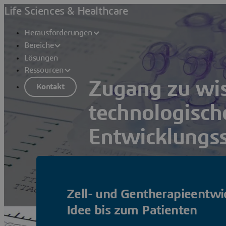
Life Sciences & Healthcare
Herausforderungen
Bereiche
Lösungen
Ressourcen
Zugang zu wis
Kontakt
technologisch
Entwicklungs
Mit den heute verfügbaren wissenschaf
Life-Sciences-Unternehmen selbst an d
Zell- und Gentherapieentwi
Lösungen anzeigen
Idee bis zum Patienten