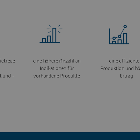
ietreue
eine höhere Anzahl an
eine effiziente
Indikationen für
Produktion und h
t und -
vorhandene Produkte
Ertrag