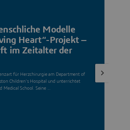
enschliche Modelle
ving Heart“-Projekt ‒
M
t im Zeitalter der
P
K
P
G
tenzart für Herzchirurgie am Department of
S
ton Children’s Hospital und unterrichtet
K
d Medical School. Seine ...