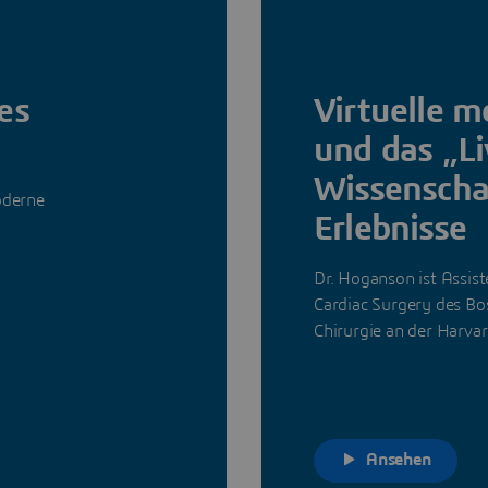
es
Virtuelle m
und das „Li
Wissenschaf
oderne
Erlebnisse
Dr. Hoganson ist Assis
Cardiac Surgery des Bos
Chirurgie an der Harvar
Ansehen