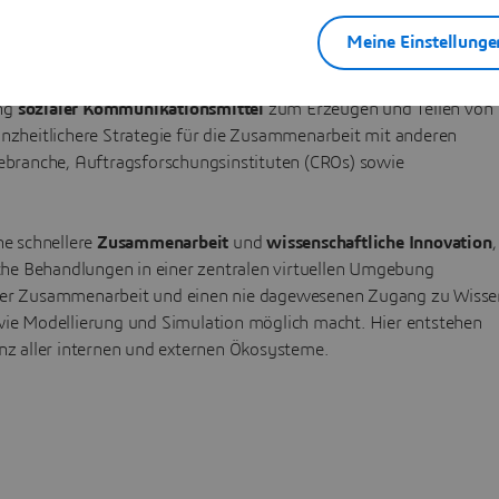
und wissenschaftliche Innovation
Meine Einstellunge
t den virtuellen Workspace durch neue mobile Anwendungen und
ung
sozialer Kommunikationsmittel
zum Erzeugen und Teilen von
anzheitlichere Strategie für die Zusammenarbeit mit anderen
branche, Auftragsforschungsinstituten (CROs) sowie
e schnellere
Zusammenarbeit
und
wissenschaftliche Innovation
,
he Behandlungen in einer zentralen virtuellen Umgebung
 der Zusammenarbeit und einen nie dagewesenen Zugang zu Wisse
e Modellierung und Simulation möglich macht. Hier entstehen
enz aller internen und externen Ökosysteme.