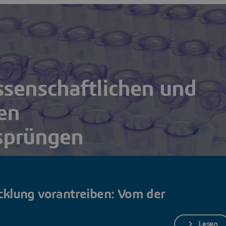
senschaftlichen und
en
sprüngen
tlichen und technologischen Fortschritten können sich
ie Spitze des Wettbewerbs katapultieren.
cklung vorantreiben: Vom der
Lesen