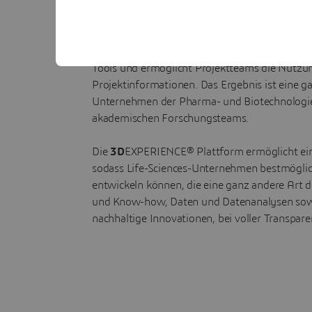
STRATEGIE UMSETZEN
Schnellere teamorientierte 
Collaborative Scientific Innovation optimier
Tools und ermöglicht Projektteams die Nutz
Projektinformationen. Das Ergebnis ist eine g
Unternehmen der Pharma- und Biotechnologie
akademischen Forschungsteams.
Die
3D
EXPERIENCE® Plattform ermöglicht ein
sodass Life-Sciences-Unternehmen bestmöglic
entwickeln können, die eine ganz andere Art
und Know-how, Daten und Datenanalysen sowi
nachhaltige Innovationen, bei voller Transpar