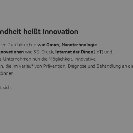
ndheit heißt Innovation
ichen Durchbrüchen
wie Omics
,
Nanotechnologie
nnovationen
wie 3D-Druck,
Internet der Dinge
(IoT) und
es-Unternehmen nun die Möglichkeit, innovative
n, die im Verlauf von Prävention, Diagnose und Behandlung an di
können.
 sich: