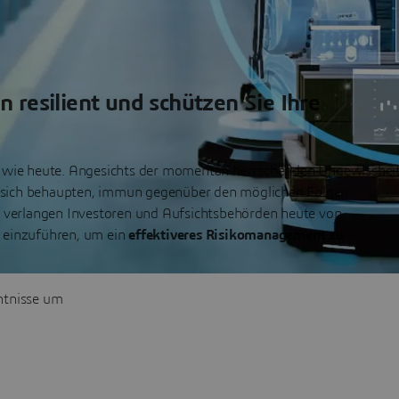
resilient und schützen Sie Ihre
s wie heute. Angesichts der momentan herrschenden Ungewisshei
sich behaupten, immun gegenüber den möglichen Folgen
t verlangen Investoren und Aufsichtsbehörden heute von
einzuführen, um ein
effektiveres Risikomanagement zu
ntnisse um