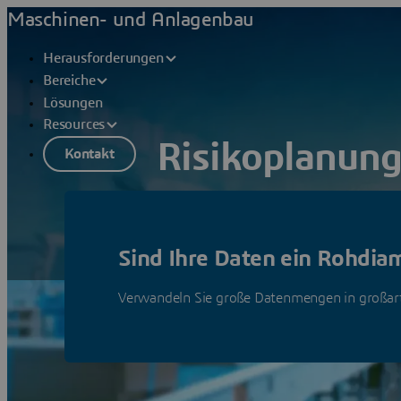
Maschinen- und Anlagenbau
Herausforderungen
Bereiche
Lösungen
Resources
Risikoplanun
Kontakt
Bereiten Sie sich mit dem richtigen R
Anforderungen, Störungen oder Bedr
Sind Ihre Daten ein Rohdia
Lösungen anzeigen
Verwandeln Sie große Datenmengen in großa