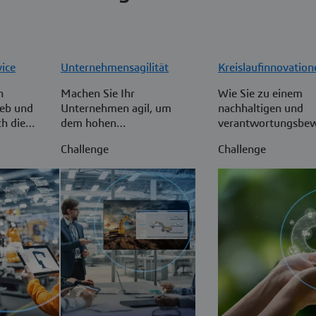
vice
Unternehmensagilität
Kreislaufinnovation
n
Machen Sie Ihr
Wie Sie zu einem
ieb und
Unternehmen agil, um
nachhaltigen und
ch die
dem hohen
verantwortungsbe
es
Wettbewerbsdruck der
Fertigungsunterne
Challenge
Challenge
arfs in
Kundennachfrage etwas
werden und gleichze
 des
entgegenzusetzen.
das Wachstum
gsprozesses
vorantreiben
len im
ch