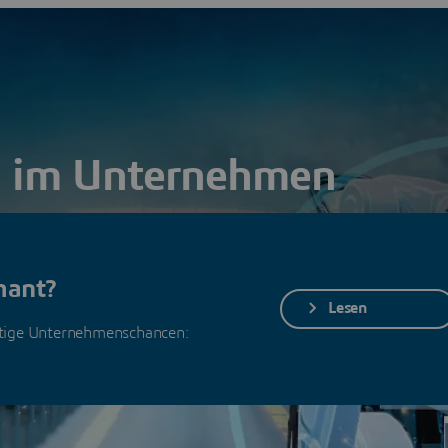
g im Unternehmen
isikomanagement auf alle internen und externen Chancen,
ohungen vor
mant?
Lesen
rtige Unternehmenschancen: