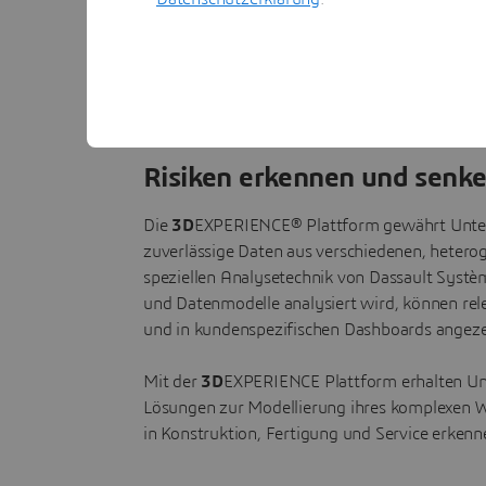
Risiken erkennen und senk
Die
3D
EXPERIENCE® Plattform gewährt Unterne
zuverlässige Daten aus verschiedenen, hetero
speziellen Analysetechnik von Dassault Systè
und Datenmodelle analysiert wird, können rel
und in kundenspezifischen Dashboards angeze
Mit der
3D
EXPERIENCE Plattform erhalten U
Lösungen zur Modellierung ihres komplexen W
in Konstruktion, Fertigung und Service erken