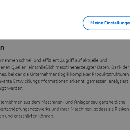
Meine Einstellunge
en
hmen schnell und effizient Zugriff auf aktuelle und
genen Quellen, einschließlich maschinenerzeugter Daten. Dank der
mes, bei der die Unternehmenslogik komplexer Produktstrukturen
evante Entwicklungsinformationen erkannt, gemessen, analysiert
igt werden.
nternehmen aus dem Maschinen- und Anlagenbau ganzheitliche
ertschöpfungsnetzwerks und ihrer Maschinen, sodass sie Risiken
nen und entschärfen können.