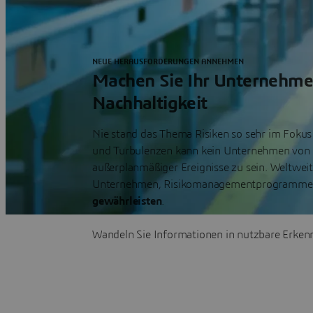
NEUE HERAUSFORDERUNGEN ANNEHMEN
Machen Sie Ihr Unternehmen 
Nachhaltigkeit
Nie stand das Thema Risiken so sehr im Foku
und Turbulenzen kann kein Unternehmen von 
außerplanmäßiger Ereignisse zu sein. Weltwei
Unternehmen, Risikomanagementprogramme 
gewährleisten
.
Wandeln Sie Informationen in nutzbare Erken