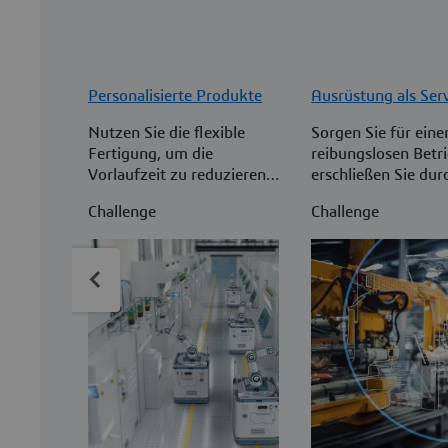
Personalisierte Produkte
Ausrüstung als Ser
Nutzen Sie die flexible
Sorgen Sie für eine
Fertigung, um die
reibungslosen Betr
Vorlaufzeit zu reduzieren
erschließen Sie dur
und die Skalierbarkeit der
Berücksichtigung d
Challenge
Challenge
Produktion zu erhöhen.
Instandhaltungsbed
einer frühen Phase
Produktentwicklun
neue Einnahmequel
Kundendienstberei