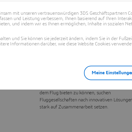
Viele Unternehmen, die sich an der
nsam mit unseren vertrauenswürdigen 3DS Geschäftspartnern Co
individualisierten Massenfertigung versuchen,
fassen und Leistung verbessern, Ihnen basierend auf Ihren Interak
scheitern an der Komplexität der Aufgabe, de
ten, und indem wir es Ihnen ermöglichen, Inhalte in sozialen Net
Kundenerwartungen, den geltenden
Sicherheitsbestimmungen und den allmählich
alten und Sie können sie jederzeit ändern, indem Sie in der Fußze
immer umfangreicher werdenden
itere Informationen darüber, wie diese Website Cookies verwendet
Änderungsanforderungen der Kunden
gleichermaßen gerecht zu werden. Die Folge s
Budgetüberschreitungen und finanzielle Verlu
Meine Einstellunge
Um den Passagieren ein einzigartiges Flugerl
und ein
angenehmes Reiseerlebnis
vor und n
dem Flug bieten zu können, suchen
Fluggesellschaften nach innovativen Lösungen
stark auf Zusammenarbeit setzen.