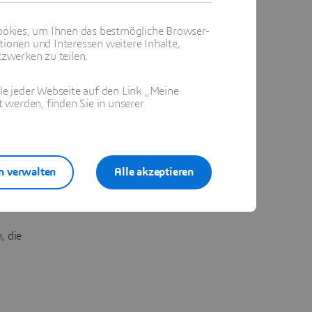
okies, um Ihnen das bestmögliche Browser-
tionen und Interessen weitere Inhalte,
n
zwerken zu teilen.
ile jeder Webseite auf den Link „Meine
 werden, finden Sie in unserer
ind
ste.
n verwalten
Alle akzeptieren
ebnis
ach
, die