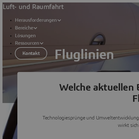
Luft- und Raumfahrt
Herausforderungen
Bereiche
Lösungen
Ressourcen
Fluglinien
Kontakt
Optimieren Sie Ihre Abläufe und bereit
Lösungen anzeigen
Welche aktuellen 
F
Paris Airshow 2025
Technologiesprünge und Umweltentwicklungen
wirkt sic