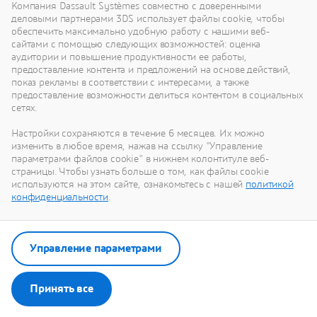
Компания Dassault Systèmes совместно с доверенными
Enginuity
деловыми партнерами 3DS использует файлы cookie, чтобы
обеспечить максимально удобную работу с нашими веб-
сайтами с помощью следующих возможностей: оценка
аудитории и повышение продуктивности ее работы,
предоставление контента и предложений на основе действий,
показ рекламы в соответствии с интересами, а также
предоставление возможности делиться контентом в социальных
сетях.
Благодаря приобретению компании
Enginuity ENOVIA расширяет возможности
Настройки сохраняются в течение 6 месяцев. Их можно
изменить в любое время, нажав на ссылку "Управление
для отраслей, основанных на работе с
2010
параметрами файлов cookie" в нижнем колонтитуле веб-
формулами.
страницы. Чтобы узнать больше о том, как файлы cookie
используются на этом сайте, ознакомьтесь с нашей
политикой
конфиденциальности
.
Управление параметрами
Знакомство с ENOVIA
Принять все
IBM PLM