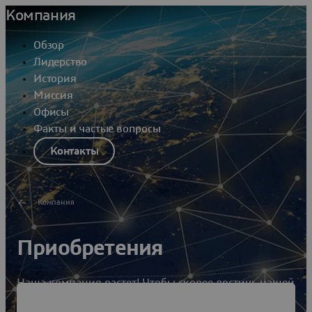
Компания
Обзор
Лидерство
История
Миссия
Офисы
Факты и частые вопросы
Контакты
Компания
Приобретения
Наша компания растет! Чтобы скорее достичь нашей
цели — привести в гармонию изделия, природу и
жизнь, — за прошедшие годы мы приобрели много