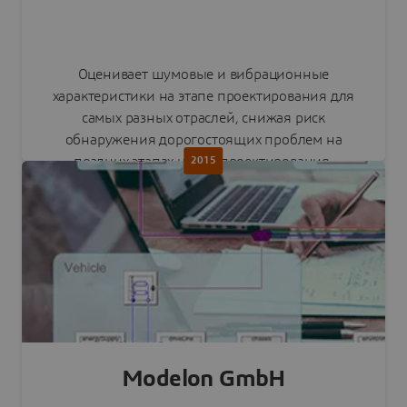
Оценивает шумовые и вибрационные
характеристики на этапе проектирования для
самых разных отраслей, снижая риск
обнаружения дорогостоящих проблем на
поздних этапах цикла проектирования.
2015
Интегрировано в портфель SIMULIA.
Подробнее
Modelon GmbH