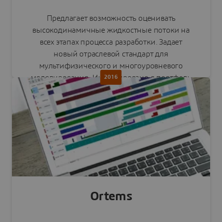
Предлагает возможность оценивать
высокодинамичные жидкостные потоки на
всех этапах процесса разработки. Задает
новый отраслевой стандарт для
мультифизического и многоуровневого
моделирования. Интегрировано в портфель
2016
SIMULIA.
Читать пресс-релиз
Ortems