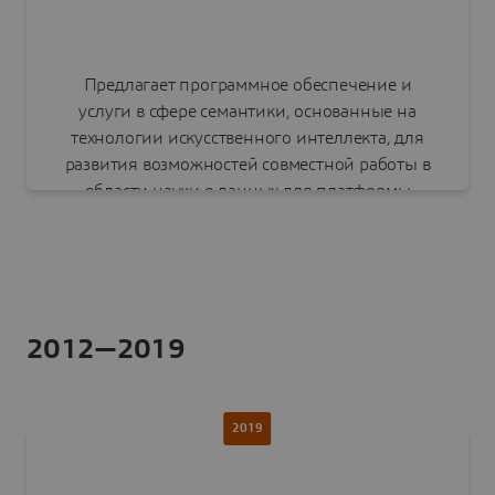
Предлагает программное обеспечение и
услуги в сфере семантики, основанные на
технологии искусственного интеллекта, для
развития возможностей совместной работы в
области науки о данных для платформы
3DEXPERIENCE и NETVIBES.
2012—2019
Читать пресс-релиз
2019