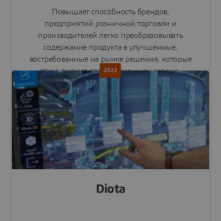
Повышает способность брендов,
предприятий розничной торговли и
производителей легко преобразовывать
содержание продукта в улучшенные,
востребованные на рынке решения, которые
стимулируют вовлечение и конверсию.
2022
Интегрировано в портфель Centric Software.
Читать пресс-релиз
Diota