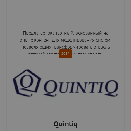
Предлагает экспертный, основанный на
опыте контент для моделирования систем,
позволяющих трансформировать отрасль
автомобилестроения и транспорта.
2014
Интегрировано в портфель CATIA.
Читать пресс-релиз
Quintiq