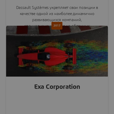
Dassault Systèmes укрепляет свои позиции в
качестве одной из наиболее динамично
развивающихся компаний,
специализирующихся на облачных
2017
технологиях.
Читать пресс-релиз
Exa Corporation