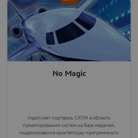
распространяются на сферы моды, одежды,
предметов роскоши и розничной торговли.
Читать пресс-релиз
No Magic
Укрепляет портфель CATIA в области
проектирования систем на базе моделей,
моделирования архитектуры программного