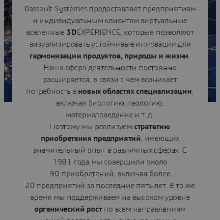
Dassault Systèmes предоставляет предприятиям
предприятий, при этом пополнив свою команду
людьми, разделяющими нашу концепцию
и индивидуальным клиентам виртуальные
трансформации отрасли.
вселенные
3D
EXPERIENCE, которые позволяют
визуализировать устойчивые инновации для
гармонизации продуктов, природы и жизни
.
Наша сфера деятельности постоянно
расширяется, в связи с чем возникает
потребность в
новых областях специализации
,
включая биологию, геологию,
материаловедение и т. д.
Поэтому мы реализуем
стратегию
приобретения предприятий
, имеющих
значительный опыт в различных сферах. С
1981 года мы совершили около
90 приобретений, включая более
20 предприятий за последние пять лет. В то же
время мы поддерживаем на высоком уровне
органический рост
по всем направлениям