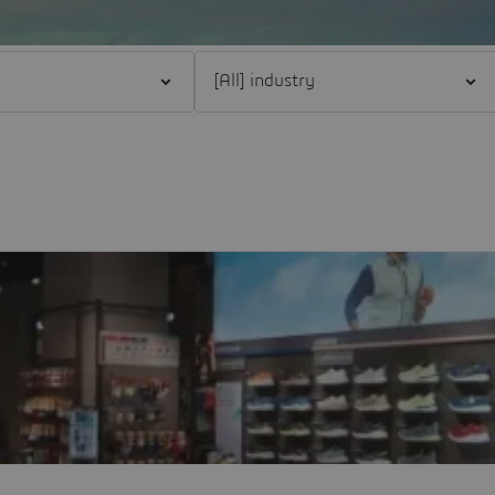
and
Filter [All] industry