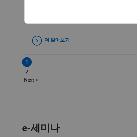
프랑스의 항공우주 회사인 다쏘 에비에이션은 NETV
플랫폼을 활용하여 항공기 가용성을 극대화합니다
더 알아보기
1
2
Next >
e-세미나