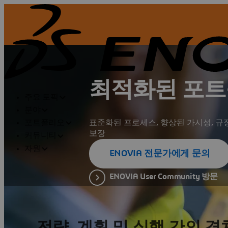
최적화된 포트
주요 토픽
분야
표준화된 프로세스, 향상된 가시성, 규
포트폴리오
보장
커뮤니티
자원
ENOVIA 전문가에게 문의
ENOVIA User Community 방문
전략, 계획 및 실행 간의 격