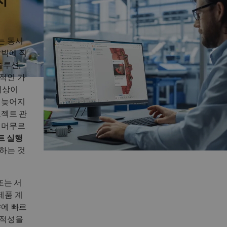
는 동시
압박에 직
솔루션,
적인 가
이상이
 늦어지
로젝트 관
 머무르
트 실행
하는 것
또는 서
제품 계
향에 빠르
추적성을