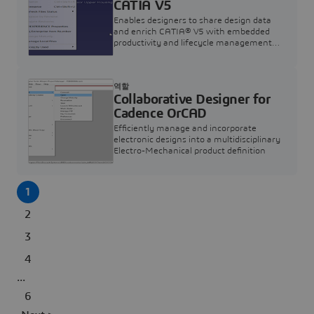
CATIA V5
Enables designers to share design data
and enrich CATIA® V5 with embedded
productivity and lifecycle management
apps.
역할
Collaborative Designer for
Cadence OrCAD
Efficiently manage and incorporate
electronic designs into a multidisciplinary
Electro-Mechanical product definition
1
2
3
4
...
6