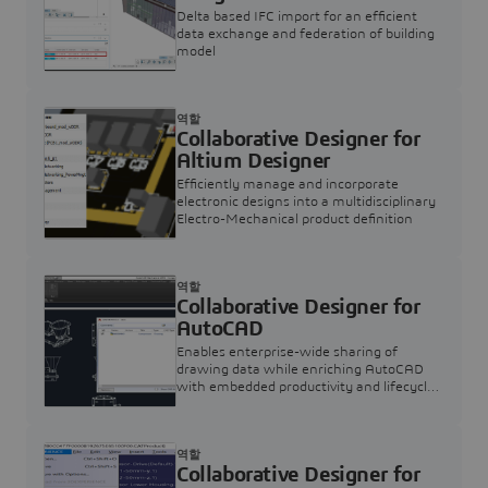
Delta based IFC import for an efficient
data exchange and federation of building
model
역할
Collaborative Designer for
Altium Designer
Efficiently manage and incorporate
electronic designs into a multidisciplinary
Electro-Mechanical product definition
역할
Collaborative Designer for
AutoCAD
Enables enterprise-wide sharing of
drawing data while enriching AutoCAD
with embedded productivity and lifecycle
management apps.
역할
Collaborative Designer for