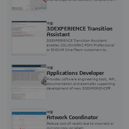
3D visualization.
역할
3DEXPERIENCE Transition
Assistant
3DEXPERIENCE Transition Assistant
enables SOLIDWORKS PDM Professional
or ENOVIA SmarTeam customers to
smoothly migrate their data to the
3DEXPERIENCE Platform
역할
Applications Developer
Provides software engineering tools, API,
documentation and examples supporting
development of new 3DEXPERIENCE®
apps.
역할
Artwork Coordinator
Reduce cost of recalls due to incorrect or
missing copy on labels