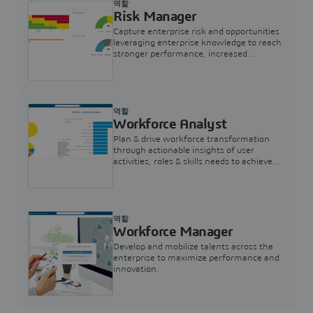
역할
Risk Manager
Capture enterprise risk and opportunities
leveraging enterprise knowledge to reach
stronger performance, increased
resilience, better assurance & compliance
.
역할
Workforce Analyst
Plan & drive workforce transformation
through actionable insights of user
activities, roles & skills needs to achieve
Enterprise strategic objectives.
역할
Workforce Manager
Develop and mobilize talents across the
enterprise to maximize performance and
innovation.