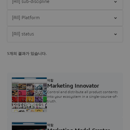
Filter [All] Platform
Filter [All] status
5개의 결과가 있습니다.
역할
Marketing Innovator
Control and distribute all product contents
into your ecosystem in a single-source-of-
truth.
역할