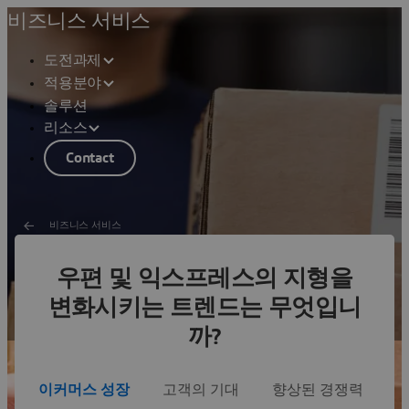
비즈니스 서비스
도전과제
적용분야
솔루션
리소스
Contact
비즈니스 서비스
우편 및 익스프레스의 지형을
우편 및 익스프레스
변화시키는 트렌드는 무엇입니
픽업에서 배송까지 소포 최적화
까?
이커머스 성장
고객의 기대
향상된 경쟁력