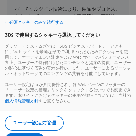
バーチャルツイン技術により、製品やプロセス、
さらにはビジネス・モデルを再構築し、画期的か
必須クッキーのみで続行する
つ持続可能なイノベーションを実現できます。
3DS で使用するクッキーを選択してください
持続可能性
ダッソー・システムズでは、3DS ビジネス・パートナーととも
に、Web サイトを最適な形でご利用いただくためにクッキーを使
用して、オーディエンス測定および Web サイトのパフォーマンス
向上、ユーザーの操作に応じたコンテンツと提案の提供、ユーザー
の関心に基づく広告の表示を行い、また、ユーザーによるソーシャ
ル・ネットワークでのコンテンツの共有を可能にしています。
最新情報
ユーザー設定は 6 か月間保持され、各 Web ページのフッターの
「ユーザー設定の管理」リンクをクリックするといつでも変更でき
ダッソー・システムズのすべてのプレスリリース
ます。本サイトにおけるクッキーの使用の詳細については、当社の
やメディア関連情報をご覧いただけます。
個人情報管理方針
をご覧ください。
ニュース・ルームを見る
ユーザー設定の管理