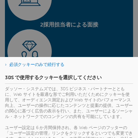
2採用担当者による面接
必須クッキーのみで続行する
3DS で使用するクッキーを選択してください
3マネージャー面接
ダッソー・システムズでは、3DS ビジネス・パートナーととも
に、Web サイトを最適な形でご利用いただくためにクッキーを使
用して、オーディエンス測定および Web サイトのパフォーマンス
応募する職務に応じて異なりま
向上、ユーザーの操作に応じたコンテンツと提案の提供、ユーザー
す：
の関心に基づく広告の表示を行い、また、ユーザーによるソーシャ
ル・ネットワークでのコンテンツの共有を可能にしています。
英語テスト/コーディングテスト/認知機能テスト
ユーザー設定は 6 か月間保持され、各 Web ページのフッターの
「ユーザー設定の管理」リンクをクリックするといつでも変更でき