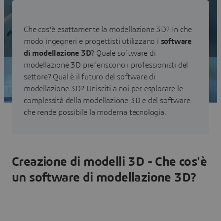
delle nostre cucine, dai computer dei nostri uffici ai
giochi, viene realizzato con software di modellazione 3D.
Che cos'è esattamente la modellazione 3D? In che
Scopri tutte le nostre soluzioni di
modo ingegneri e progettisti utilizzano i
software
modellazione 3D
di modellazione 3D
? Quale software di
modellazione 3D preferiscono i professionisti del
settore? Qual è il futuro del software di
modellazione 3D? Unisciti a noi per esplorare le
complessità della modellazione 3D e del software
che rende possibile la moderna tecnologia.
Creazione di modelli 3D - Che cos'è
un software di modellazione 3D?