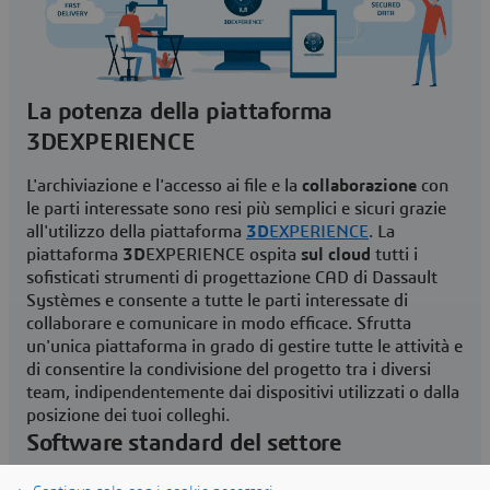
La potenza della piattaforma
3DEXPERIENCE
L'archiviazione e l'accesso ai file e la
collaborazione
con
le parti interessate sono resi più semplici e sicuri grazie
all'utilizzo della piattaforma
3D
EXPERIENCE
. La
piattaforma
3D
EXPERIENCE ospita
sul cloud
tutti i
sofisticati strumenti di progettazione CAD di Dassault
Systèmes e consente a tutte le parti interessate di
collaborare e comunicare in modo efficace. Sfrutta
un'unica piattaforma in grado di gestire tutte le attività e
di consentire la condivisione del progetto tra i diversi
team, indipendentemente dai dispositivi utilizzati o dalla
posizione dei tuoi colleghi.
Software standard del settore
Ampiamente utilizzati da decenni nell'
industria