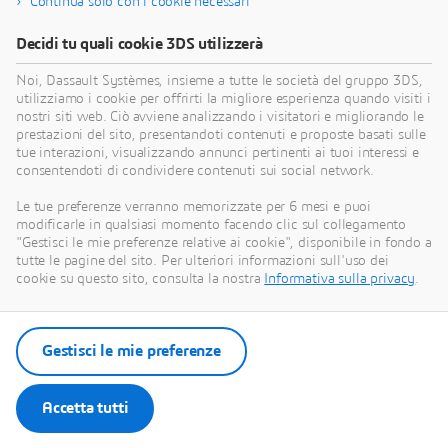
Continua solo con i cookie necessari
aerospaziale e automobilistica
, i software di
modellazione 3D parametrica di Dassault Systèmes sono
Decidi tu quali cookie 3DS utilizzerà
ora utilizzati dai professionisti dell'industria in una vasta
gamma di settori, tra cui la produzione. Dallo sviluppo
Noi, Dassault Systèmes, insieme a tutte le società del gruppo 3DS,
utilizziamo i cookie per offrirti la migliore esperienza quando visiti i
del prossimo eroe dei cartoni animati alla scoperta di
nostri siti web. Ciò avviene analizzando i visitatori e migliorando le
modi più
sostenibili
per costruire le nostre case, i
prestazioni del sito, presentandoti contenuti e proposte basati sulle
progettisti scoprono che con Dassault Systèmes possono
tue interazioni, visualizzando annunci pertinenti ai tuoi interessi e
realizzare le loro visioni e superare i loro obiettivi.
consentendoti di condividere contenuti sui social network.
Le tue preferenze verranno memorizzate per 6 mesi e puoi
modificarle in qualsiasi momento facendo clic sul collegamento
"Gestisci le mie preferenze relative ai cookie", disponibile in fondo a
tutte le pagine del sito. Per ulteriori informazioni sull'uso dei
cookie su questo sito, consulta la nostra
Informativa sulla privacy
.
Gestisci le mie preferenze
Accetta tutti