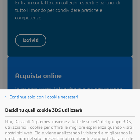
Entra in contatto con colleghi, esperti e partner di
tutto il mondo per condividere pratiche e
competenze.
Iscriviti
Acquista online
Inizia oggi stesso: le tue idee migliori non possono
aspettare. Trasformale in realtà sulla
Continua solo con i cookie necessari
piattaforma
3D
EXPERIENCE.
Decidi tu quali cookie 3DS utilizzerà
Noi, Dassault Systèmes, insieme a tutte le società del gruppo 3DS,
Acquista
utilizziamo i cookie per offrirti la migliore esperienza quando visiti i
nostri siti web. Ciò avviene analizzando i visitatori e migliorando le
prestazioni del sito, presentandoti contenuti e proposte basati sulle