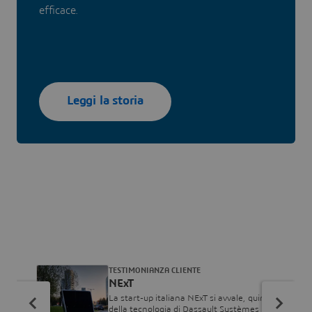
efficace.
Leggi la storia
TESTIMONIANZA CLIENTE
NExT
La start-up italiana NExT si avvale, quindi,
della tecnologia di Dassault Systèmes per