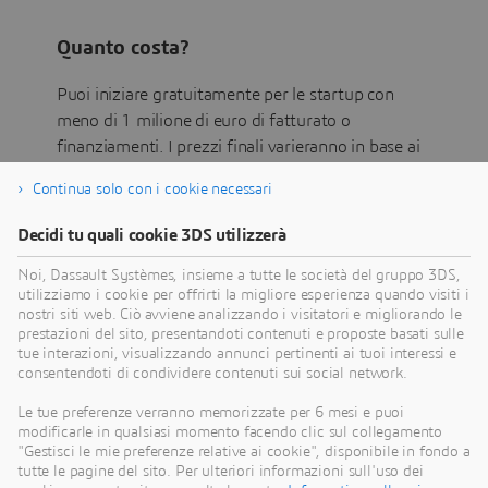
Quanto costa?
Puoi iniziare gratuitamente per le startup con
meno di 1 milione di euro di fatturato o
finanziamenti. I prezzi finali varieranno in base ai
ruoli selezionati.
Continua solo con i cookie necessari
Decidi tu quali cookie 3DS utilizzerà
Unisciti alla crescente comunità di
aziende che ridefiniscono i loro settori
Noi, Dassault Systèmes, insieme a tutte le società del gruppo 3DS,
utilizziamo i cookie per offrirti la migliore esperienza quando visiti i
attraverso la potenza dell'innovazione
nostri siti web. Ciò avviene analizzando i visitatori e migliorando le
basata sul cloud.
prestazioni del sito, presentandoti contenuti e proposte basati sulle
tue interazioni, visualizzando annunci pertinenti ai tuoi interessi e
consentendoti di condividere contenuti sui social network.
Le tue preferenze verranno memorizzate per 6 mesi e puoi
modificarle in qualsiasi momento facendo clic sul collegamento
3DEXPERIENCE per le startup - Domande
"Gestisci le mie preferenze relative ai cookie", disponibile in fondo a
frequenti
tutte le pagine del sito. Per ulteriori informazioni sull'uso dei