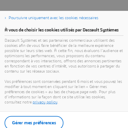
Poursuivre uniquement avec les cookies nécessaires
Renforcez la résilience de vos
En savoir plus
À vous de choisir les cookies utilisés par Dassault Systèmes
activités
Dassault Systèmes et ses partenaires commerciaux utilisent des
cookies afin de vous faire bénéficier de la meilleure expérience
Nos bibliothèques d'apprentissage sont accessibles à
possible sur leurs sites web. À cette fin, nous évaluons l'audience et
tout moment, en tout lieu et sur n'importe quel appareil.
optimisons les performances, vous proposons du contenu
Des modules approfondis traitent des sujets relatifs à la
correspondant à vos interactions, offrons des annonces pertinentes
en fonction de vos centres d'intérêt, vous autorisons à partager du
conception, l'ingénierie, la simulation, les systèmes PLM
contenu sur les réseaux sociaux.
et la collaboration afin de constituer des équipes plus
solides, capables de relever tous les défis.
Vos préférences sont conservées pendant 6 mois et vous pouvez les
modifier à tout moment en cliquant sur le lien « Gérer mes
Gardez une longueur d'avance grâce à l'expertise et aux
préférences de cookies » au bas de chaque page web. Pour plus
connaissances les plus récentes du secteur. Explorez les
d'informations sur la façon dont ce site utilise les cookies,
modules de formation, acquérez des compétences et
consultez notre
privacy policy
.
obtenez une certification pour les solutions standard du
secteur.
Gérer mes préférences
En savoir plus