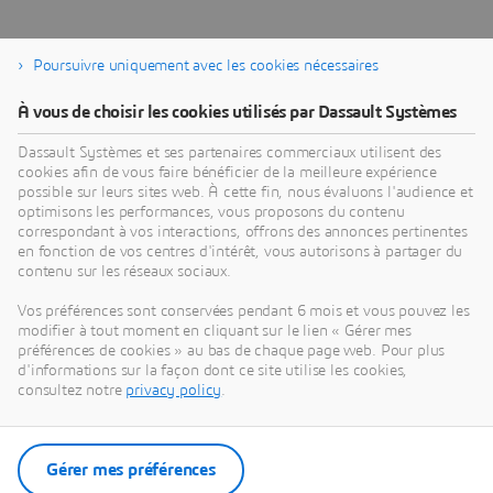
Poursuivre uniquement avec les cookies nécessaires
À vous de choisir les cookies utilisés par Dassault Systèmes
Dassault Systèmes et ses partenaires commerciaux utilisent des
cookies afin de vous faire bénéficier de la meilleure expérience
possible sur leurs sites web. À cette fin, nous évaluons l'audience et
optimisons les performances, vous proposons du contenu
correspondant à vos interactions, offrons des annonces pertinentes
en fonction de vos centres d'intérêt, vous autorisons à partager du
contenu sur les réseaux sociaux.
Vous voulez en savoir plus sur
Vos préférences sont conservées pendant 6 mois et vous pouvez les
ENOVIA 3DEXPERIENCE ?
modifier à tout moment en cliquant sur le lien « Gérer mes
préférences de cookies » au bas de chaque page web. Pour plus
d'informations sur la façon dont ce site utilise les cookies,
Découvrez comment la plate-forme
consultez notre
privacy policy
.
3D
EXPERIENCE sur le cloud peut transformer
votre entreprise.
Gérer mes préférences