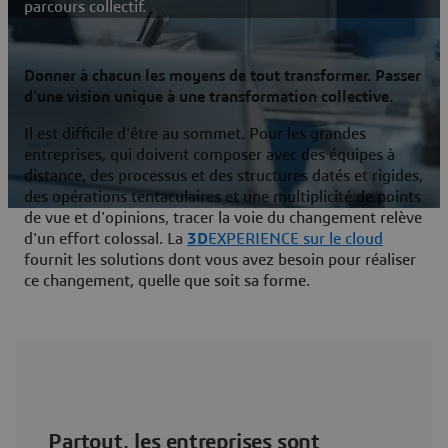
parcours collectif.
Donner à chacun les moyens de tout transformer. Passer
d'une vision unique à une transformation collective.
Il est difficile d'être au sommet. Pour les grandes
entreprises, qui doivent composer avec des équipes à
distance, des processus et des structures datés et rigides,
des opérations tentaculaires et une multiplicité de points
de vue et d'opinions, tracer la voie du changement relève
d'un effort colossal. La
3D
EXPERIENCE sur le cloud
fournit les solutions dont vous avez besoin pour réaliser
ce changement, quelle que soit sa forme.
Partout, les entreprises sont