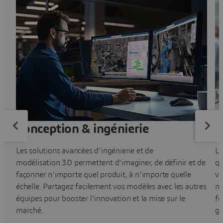
Conception & ingénierie
S
Les solutions avancées d'ingénierie et de
Le
modélisation 3D permettent d'imaginer, de définir et de
qu
façonner n'importe quel produit, à n'importe quelle
vi
échelle. Partagez facilement vos modèles avec les autres
no
équipes pour booster l'innovation et la mise sur le
fo
marché.
ga