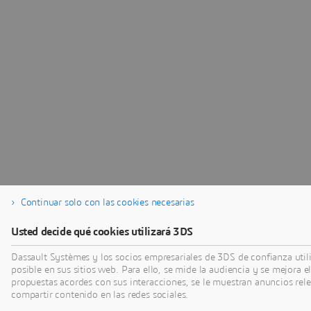
Continuar solo con las cookies necesarias
Usted decide qué cookies utilizará 3DS
Dassault Systèmes y los socios empresariales de 3DS de confianza utili
posible en sus sitios web. Para ello, se mide la audiencia y se mejora 
propuestas acordes con sus interacciones, se le muestran anuncios rele
compartir contenido en las redes sociales.