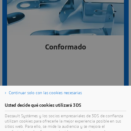
Más información
Conformado
Chapa metálica, extrusión, conformado,
Continuar solo con las cookies necesarias
estampación
Usted decide qué cookies utilizará 3DS
Dassault Systèmes y los socios empresariales de 3DS de confianza
utilizan cookies para ofrecerle la mejor experiencia posible en sus
sitios web. Para ello, se mide la audiencia y se mejora el