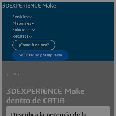
3DEXPERIENCE Make
Servicios
Materiales
Soluciones
Recursos
¿Cómo funciona?
Solicitar un presupuesto
Addin
3DEXPERIENCE Make
dentro de CATIA
Toda la potencia de la fabricación bajo demanda,
Descubra la potencia de la