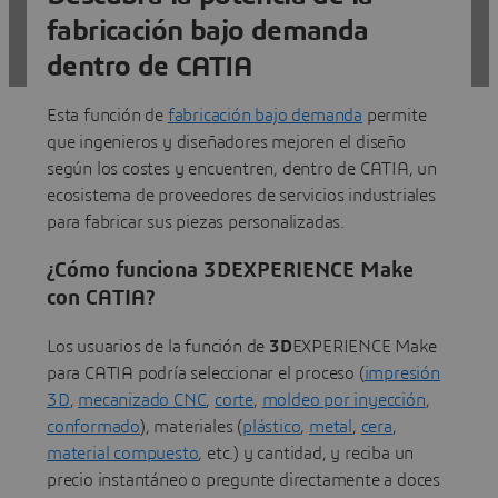
directamente desde CATIA
fabricación bajo demanda
Obtener un presupuesto instantáneo
dentro de CATIA
Esta función de
fabricación bajo demanda
permite
que ingenieros y diseñadores mejoren el diseño
según los costes y encuentren, dentro de CATIA, un
ecosistema de proveedores de servicios industriales
para fabricar sus piezas personalizadas.
¿Cómo funciona 3DEXPERIENCE Make
con CATIA?
Los usuarios de la función de
3D
EXPERIENCE Make
para CATIA podría seleccionar el proceso (
impresión
3D
,
mecanizado CNC
,
corte
,
moldeo por inyección
,
conformado
), materiales (
plástico
,
metal
,
cera
,
material compuesto
, etc.) y cantidad, y reciba un
precio instantáneo o pregunte directamente a doces