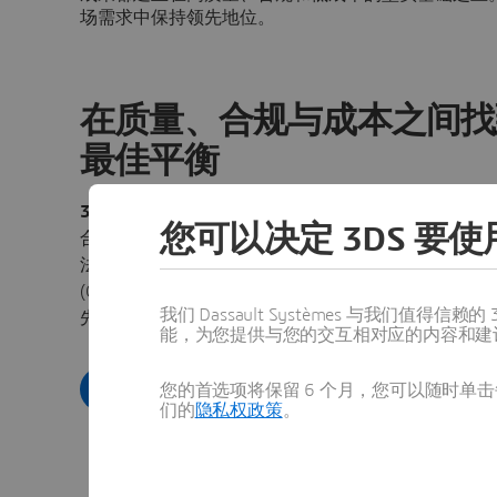
场需求中保持领先地位。
在质量、合规与成本之间找
最佳平衡
3D
EXPERIENCE 平台使制造商能够从设计的一开始
您可以决定 3DS 要使用
合规性纳入考量。通过实施标准化质量流程，支持全
法规要求，以及管理所有质量事件（例如纠正和预防
(CAPA)、产品不合格和审计等）来提高产品质量。了
我们 Dassault Systèmes 与我们
先的企业如何从我们的解决方案中大获裨益。
能，为您提供与您的交互相对应的内容和建
下载电子书
您的首选项将保留 6 个月，您可以随时单击每
们的
隐私权政策
。