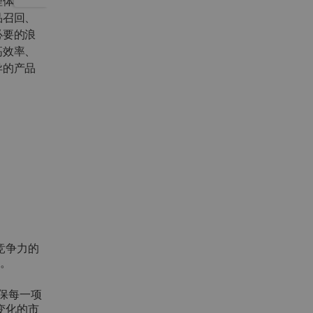
理体系，
品召回、
必要的浪
高效率、
异的产品
竞争力的
案。
确保每一项
变化的市