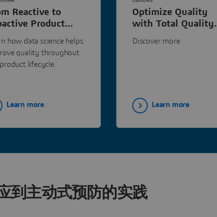
MINAR
EBOOKS
om Reactive to
Optimize Quality
oactive Product
with Total Quality
ality | Dassault
Management
rn how data science helps
Discover more
stèmes
rove quality throughout
product lifecycle.
Learn more
Learn more
应到主动式预防的实践