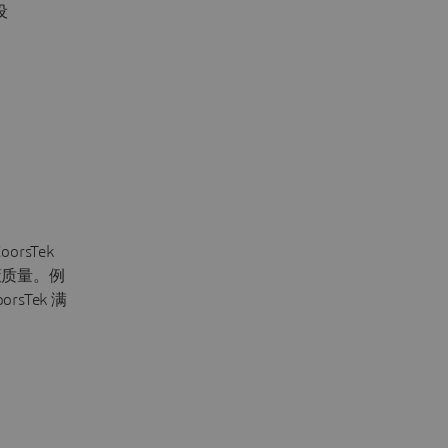
设
orsTek
策质量。例
sTek 满