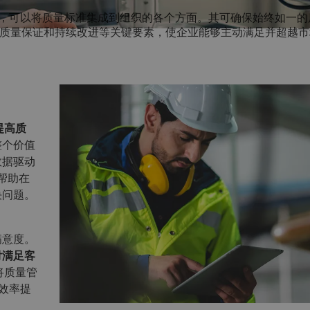
，可以将质量标准集成到组织的各个方面。其可确保始终如一的
、质量保证和持续改进等关键要素，使企业能够主动满足并超越
提高质
整个价值
数据驱动
帮助在
决问题。
满意度。
付满足客
够将质量管
效率提