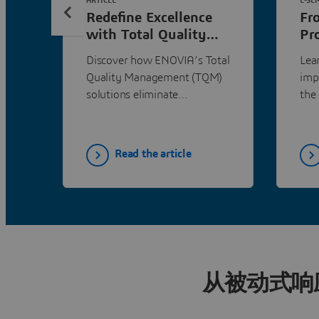
ARTICLE
E-SE
Redefine Excellence
Fr
with Total Quality
Pr
Management
Qu
Discover how ENOVIA’s Total
Lea
Sy
Quality Management (TQM)
imp
solutions eliminate
the 
inefficiencies, connect
stakeholders, and bring
proactive quality to every
Read the article
stage of the product lifecycle.
Learn how these innovations
can reduce costs, enhance
collaboration, and inspire
customer loyalty—download
the eBook today to explore
the full potential of TQM.
从被动式响