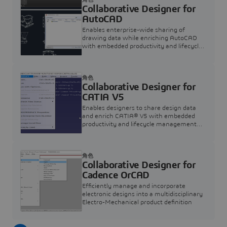
Collaborative Designer for
AutoCAD
Enables enterprise-wide sharing of
drawing data while enriching AutoCAD
with embedded productivity and lifecycle
management apps.
角色
Collaborative Designer for
CATIA V5
Enables designers to share design data
and enrich CATIA® V5 with embedded
productivity and lifecycle management
apps.
角色
Collaborative Designer for
Cadence OrCAD
Efficiently manage and incorporate
electronic designs into a multidisciplinary
Electro-Mechanical product definition