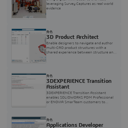
leveraging Survey Captures as real world
evidence
角色
3D Product Architect
Enable designers to navigate and author
multi-CAD product structures with a
shared experience between structure and
3D visualization.
角色
3DEXPERIENCE Transition
Assistant
3DEXPERIENCE Transition Assistant
enables SOLIDWORKS PDM Professional
or ENOVIA SmarTeam customers to
smoothly migrate their data to the
3DEXPERIENCE Platform
角色
Applications Developer