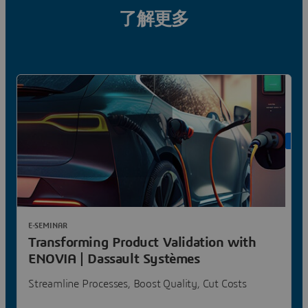
了解更多
ON 
E-SEMINAR
Transforming Product Validation with
ENOVIA | Dassault Systèmes
Streamline Processes, Boost Quality, Cut Costs