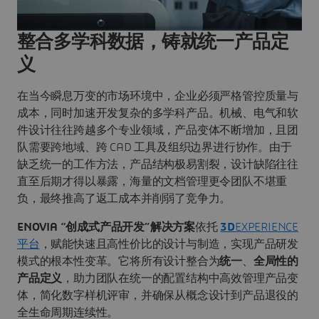
整合多学科数据，铸就统一产品定
义
在当今瞬息万变的市场环境中，企业必须严格管控质量与
成本，同时加速开发复杂的多学科产品。机械、电气和软
件设计往往跨越多个专业领域，产品变体不断增加，且团
队需要跨地域、跨 CAD 工具及组织边界进行协作。由于
缺乏统一的工作方法，产品结构极易割裂，设计缺陷往往
直至后期才得以暴露，海量的文档管理更令团队不堪重
负，最终推高了返工成本并削弱了竞争力。
ENOVIA “创成式产品开发”
解决方案
依托
3D
EXPERIENCE
平台
，赋能快速且高性价比的设计与制造，实现产品研发
模式的根本性变革。它将所有设计整合为
统一
、
全局性的
产品定义
，助力团队在统一的配置结构中高效管理产品变
体，简化数字样机评审，并确保从概念设计到产品退役的
全生命周期连续性。