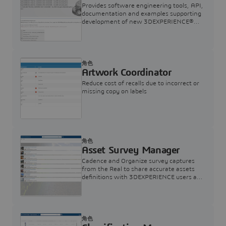
Provides software engineering tools, API,
documentation and examples supporting
development of new 3DEXPERIENCE®
apps.
角色
Artwork Coordinator
Reduce cost of recalls due to incorrect or
missing copy on labels
角色
Asset Survey Manager
Cadence and Organize survey captures
from the Real to share accurate assets
definitions with 3DEXPERIENCE users any
time on any device.
角色