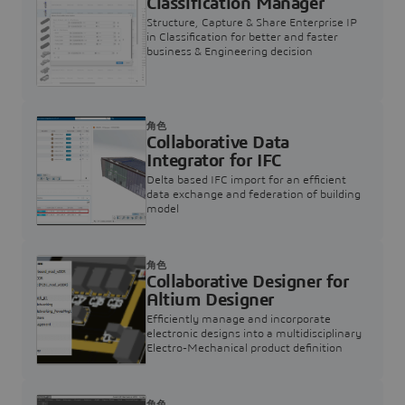
Classification Manager
Structure, Capture & Share Enterprise IP
in Classification for better and faster
business & Engineering decision
角色
Collaborative Data
Integrator for IFC
Delta based IFC import for an efficient
data exchange and federation of building
model
角色
Collaborative Designer for
Altium Designer
Efficiently manage and incorporate
electronic designs into a multidisciplinary
Electro-Mechanical product definition
角色