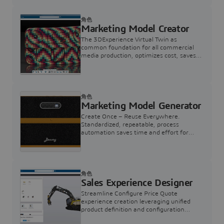
角色
Marketing Model Creator
The 3DExperience Virtual Twin as
common foundation for all commercial
media production, optimizes cost, saves
time and supports compelling consumer
engagements
角色
Marketing Model Generator
Create Once – Reuse Everywhere.
Standardized, repeatable, process
automation saves time and effort for
Marketing Model buildup.
角色
Sales Experience Designer
Streamline Configure Price Quote
experience creation leveraging unified
product definition and configuration
engine