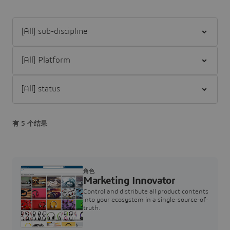
Filter [All] sub-discipline
Filter [All] Platform
Filter [All] status
有 5 个结果
角色
Marketing Innovator
Control and distribute all product contents
into your ecosystem in a single-source-of-
truth.