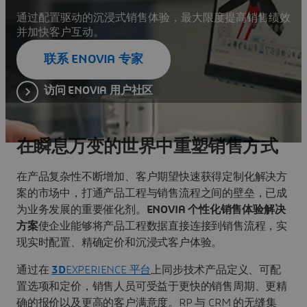
通过配置驱动的沉浸式销售体验，最大限度提高销售绩效
并加快客户互动。
联系 ENOVIA 专家
访问 ENOVIA 用户社区
在瞬息万变的世界中重塑销售方式
在产品复杂性不断增加、客户期望快速获得定制化解决方
案的市场中，打通产品工程与销售流程之间的壁垒，已成
为业务发展的重要催化剂。
ENOVIA 个性化销售体验解决
方案
使企业能够将产品工程数据直接连接到销售流程，实
现实时配置、精确定价和沉浸式客户体验。
通过在
3D
EXPERIENCE 平台
上同步技术产品定义、可配
置选项和定价，销售人员可受益于更快的销售周期、更精
确的报价以及更高的客户满意度。RP 与 CRM 的无缝集