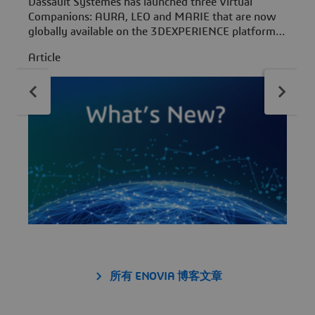
Dassault Systèmes has launched three Virtual
F
Companions: AURA, LEO and MARIE that are now
r
globally available on the 3DEXPERIENCE platform.
a
A
These AI-powered experts embed decades of
Article
industrial knowledge directly into your workflows,
powering new ways of working through Generative
Experiences.
所有 ENOVIA 博客文章