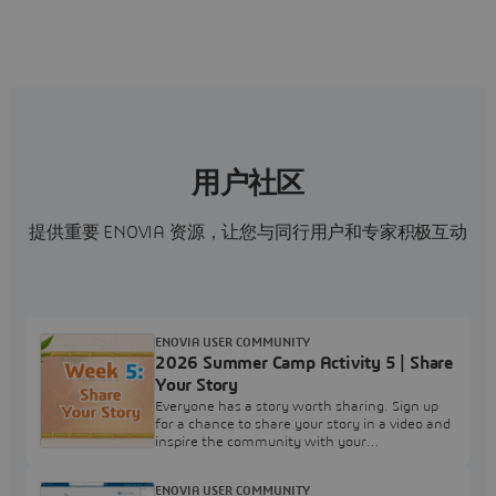
用户社区
提供重要 ENOVIA 资源，让您与同行用户和专家积极互动
ENOVIA USER COMMUNITY
2026 Summer Camp Activity 5 | Share
Your Story
Everyone has a story worth sharing. Sign up
for a chance to share your story in a video and
inspire the community with your
experience.Your challenge: Complete the
'2026 Summer Camp Activity 5 | Share Your
ENOVIA USER COMMUNITY
Story' survey to express your interest in