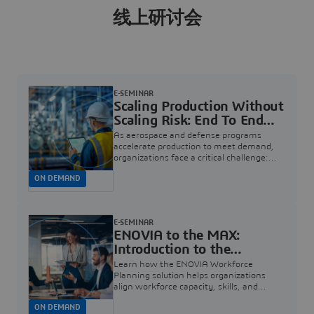
线上研讨会
E-SEMINAR
Scaling Production Without
Scaling Risk: End To End
Quality For Aerospace And
As aerospace and defense programs
Defense | Dassault
accelerate production to meet demand,
organizations face a critical challenge:
Systèmes
how to increase rate without introducing
ON DEMAND
risk, rework, or quality escapes.
E-SEMINAR
ENOVIA to the MAX:
Introduction to the
Workforce Planning
Learn how the ENOVIA Workforce
Solution | Dassault
Planning solution helps organizations
align workforce capacity, skills, and
Systèmes
availability to ensure the right people are
ON DEMAND
assigned to the right projects at the right