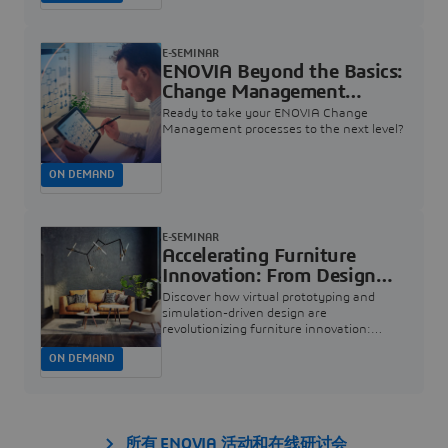
time.
E-SEMINAR
ENOVIA Beyond the Basics:
Change Management
Insights | Dassault
Ready to take your ENOVIA Change
Systèmes
Management processes to the next level?
ON DEMAND
E-SEMINAR
Accelerating Furniture
Innovation: From Design
Concept to Sensational
Discover how virtual prototyping and
Living Experiences |
simulation-driven design are
revolutionizing furniture innovation:
Dassault Systèmes
helping teams accelerate development,
ON DEMAND
catch design issues early, and deliver
exceptional quality
所有 ENOVIA 活动和在线研讨会