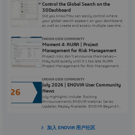
Control the Global Search on the
participating.After you've completed the
survey, leave a comment below and tag
3DDashboard
2026SummerCamp Note: Completing the
Did you know?You can easily control where
survey is simply an expression of
your global search appears on your dashboard,
as well as create and access multiple searches
through the 3D Search PreferencesHow?Click
in the global 3D Search box at the top and
ENOVIA USER COMMUNITY
select Preferences. Choose Use Tabs to Show
Moment 4: AURA | Project
Search to create multiple persistent searches.
Use the min max icons to dock the results in
Management for Risk Management
the current dashboard.
Project risks don't announce themselves—
they build quietly until it's too late.AURA
Project Management for Risk Management
from ENOVIA uses Industrial AI to
automatically detect, analyze and recommend
ENOVIA USER COMMUNITY
mitigation before issues escalate.Watch the
July 2026 | ENOVIA User Community
video to see it in action:
News
July Highlights Include: Exciting
Announcements ENOVIA Webinar Series
Updates:Replay Available: ENOVIA Beyond the
Basics: Change Management Insights Replay
Available: ENOVIA to the MAX | Introduction to
the Workforce Planning Solution ENOVIA
Resource: New e-book New ENOVIA Expert
加入 ENOVIA 用户社区
tips and inspiring customer story highlight