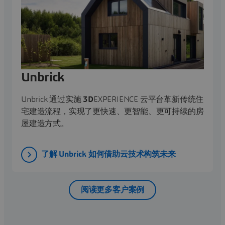
Unbrick
Unbrick 通过实施
3D
EXPERIENCE 云平台革新传统住
宅建造流程，实现了更快速、更智能、更可持续的房
屋建造方式。
了解 Unbrick 如何借助云技术构筑未来
阅读更多客户案例