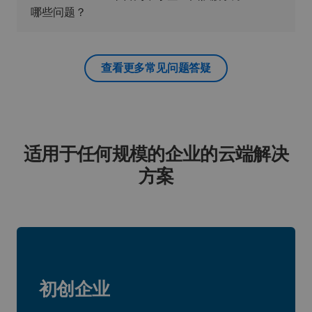
哪些问题？
查看更多常见问题答疑
适用于任何规模的企业的云端解决
方案
初创企业