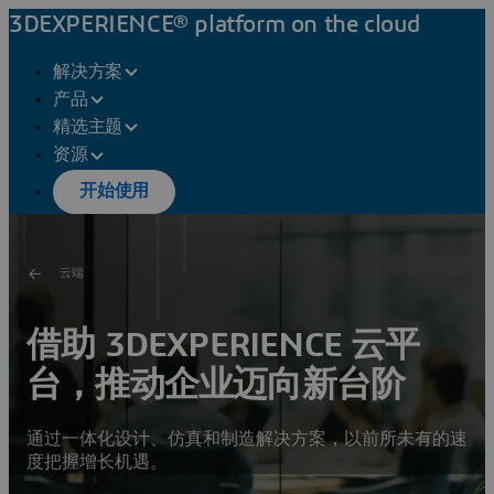
3DEXPERIENCE® platform on the cloud
解决方案
产品
精选主题
资源
开始使用
云端
借助 3DEXPERIENCE 云平
台，推动企业迈向新台阶
通过一体化设计、仿真和制造解决方案，以前所未有的速
度把握增长机遇。