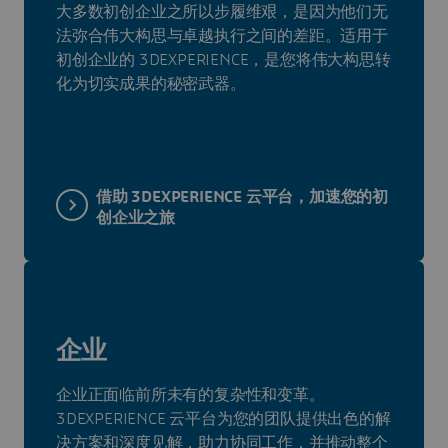
大多数初创企业之所以步履维艰，是因为他们无
法弥合伟大构思与卓越执行之间的差距。适用于
初创企业的 3DEXPERIENCE，是您将伟大构思转
化为切实成果的秘密武器。
借助 3DEXPERIENCE 云平台，加速您的初
创企业之旅
企业
企业正面临前所未有的复杂性和变革。
3DEXPERIENCE 云平台为您的团队提供出色的解
决方案和深度见解，助力协同工作，并推动整个