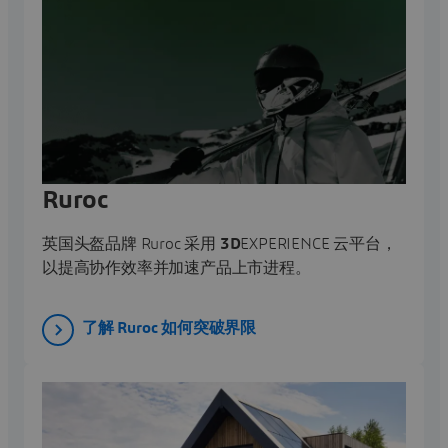
Ruroc
英国头盔品牌 Ruroc 采用
3D
EXPERIENCE 云平台，
以提高协作效率并加速产品上市进程。
了解 Ruroc 如何突破界限