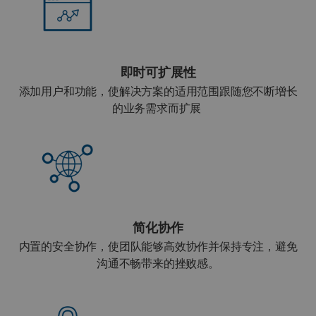
即时可扩展性
添加用户和功能，使解决方案的适用范围跟随您不断增长
的业务需求而扩展
简化协作
内置的安全协作，使团队能够高效协作并保持专注，避免
沟通不畅带来的挫败感。