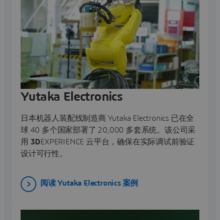
Yutaka Electronics
日本机器人装配线制造商 Yutaka Electronics 已在全
球 40 多个国家部署了 20,000 多套系统。该公司采
用
3D
EXPERIENCE 云平台，确保在实际调试前验证
设计可行性。
阅读 Yutaka Electronics 案例