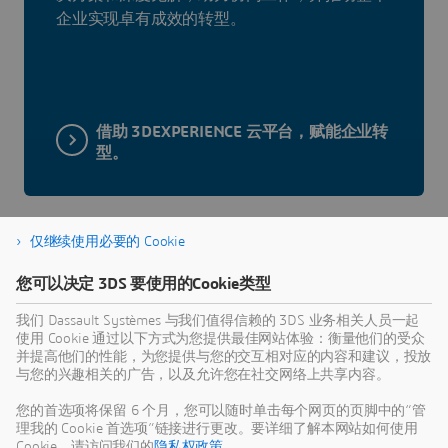
企业实现卓有成效的转型。
借助 3DEXPERIENCE 云平台，赋能企业转
型。
仅继续使用必要的 Cookie
您可以决定 3DS 要使用的Cookie类型
我们 Dassault Systèmes 与我们值得信赖的 3DS 业务相关人员一起
使用 Cookie 通过以下方式为您提供最佳网站体验：衡量他们的受众
想要了解更多？
并提高他们的性能，为您提供与您的交互相对应的内容和建议，投放
与您的兴趣相关的广告，以及允许您在社交网络上共享内容。
了解
3D
EXPERIENCE 云平台如何助力实现企业转
您的首选项将保留 6 个月，您可以随时单击每个网页的页脚中的“管
型。填写此申请表，与我们的专家团队取得联
理我的 Cookie 首选项”链接进行更改。要详细了解本网站如何使用
系。
Cookie，请访问我们的
隐私权政策
。