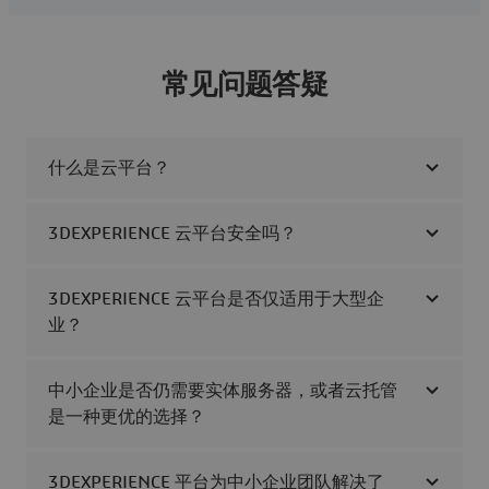
常见问题答疑
什么是云平台？
3DEXPERIENCE 云平台安全吗？
3DEXPERIENCE 云平台是否仅适用于大型企
业？
中小企业是否仍需要实体服务器，或者云托管
是一种更优的选择？
3DEXPERIENCE 平台为中小企业团队解决了