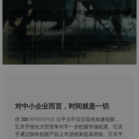
先发制人，志存高远。以时不我待之势，快速将创意构思
转化为影响力
消费者的市场机遇稍纵即逝。您的创意构思也可能昙花一
现。
3D
EXPERIENCE 云平台经过业界验证，可帮助用户
简化并加速整个产品开发流程——从初始概念到制造乃至
产品上市等各个环节。利用一体化平台，随时随地轻松开
展设计、协作和优化，把握增长机遇。
对中小企业而言，时间就是一切
但
3D
EXPERIENCE 云平台不仅仅旨在加速创新，
它关乎领先大型竞争对手一步把握市场机遇。它关
乎通过加快创新产品上市进程来提高营收。它关乎