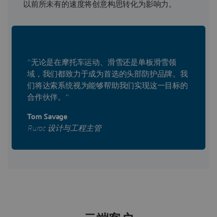
以前所未有的速度将创意构思转化为影响力。
“无论是在摩托车运动、滑雪还是单板滑雪领
域，我们都致力于成为首选的头部防护品牌。我
们将达索系统视为能够帮助我们实现这一目标的
合作伙伴。”
Tom Savage
Ruroc 设计与工程主管