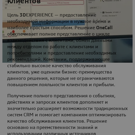
клиентов
Цель
3D
EXPERIENCE — предоставление
необходимой информации в нужное время и
наиболее простым способом. Решение
OneCall
обеспечивает полное представление о цикле
взаимодействия с клиентами, обмен данными
между отделом по работе с клиентами и
потребителями и предоставление необходимых
рекомендаций. Компании, поддерживающее
стабильно высокое качество обслуживания
клиентов, уже оценили бизнес-преимущества
данного решения, которые не ограничиваются
повышением лояльности клиентов и прибыли.
Получение полного представления о событиях,
действиях и запросах клиентов дополняет и
значительно расширяет возможности традиционных
систем CRM и помогает компаниям оптимизировать
качество обслуживания клиентов. Решение
основано на преемственности знаний и
использовании различных источников