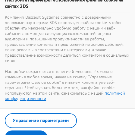
Настройте параметры использования файлов cookie на
Дополнительно
сайтах 3DS
Компания Dassault Systèmes совместно с доверенными
деловыми партнерами 3DS использует файлы cookie, чтобы
обеспечить максимально удобную работу с нашими веб-
сайтами с помощью следующих возможностей: оценка
SUPPORT
аудитории и повышение продуктивности ее работы,
предоставление контента и предложений на основе действий,
Welcome to Dassault
показ рекламы в соответствии с интересами, а также
Systèmes Customer Success
предоставление возможности делиться контентом в социальных
сетях.
We're committed to empowering your
Настройки сохраняются в течение 6 месяцев. Их можно
изменить в любое время, нажав на ссылку "Управление
journey with 3DEXPERIENCE solutions.
параметрами файлов cookie" в нижнем колонтитуле веб-
страницы. Чтобы узнать больше о том, как файлы cookie
используются на этом сайте, ознакомьтесь с нашей
политикой
конфиденциальности
.
Learn more
Управление параметрами