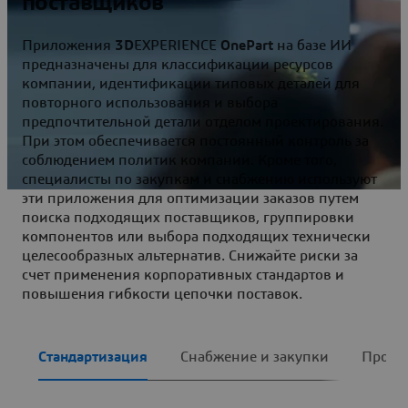
поставщиков
Приложения
3D
EXPERIENCE
OnePart
на базе ИИ
предназначены для классификации ресурсов
компании, идентификации типовых деталей для
повторного использования и выбора
предпочтительной детали отделом проектирования.
При этом обеспечивается постоянный контроль за
соблюдением политик компании. Кроме того,
специалисты по закупкам и снабжению используют
эти приложения для оптимизации заказов путем
поиска подходящих поставщиков, группировки
компонентов или выбора подходящих технически
целесообразных альтернатив. Снижайте риски за
счет применения корпоративных стандартов и
повышения гибкости цепочки поставок.
Стандартизация
Снабжение и закупки
Проек