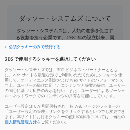
ダッソー・システムズ について
ダッソー・システムズは、人類の進歩を促進す
る役割を担う企業です。1981年の設立以来、同
社はバーチャル世界を開拓し、消費者、患者、
必須クッキーのみで続行する
市民などすべての人々の現実世界をより良い方
向へと導いてきました。ダッソー・システムズ
3DS で使用するクッキーを選択してください
の3DEXPERIENCEプラットフォームでは、AIを搭
ダッソー・システムズでは、3DS ビジネス・パートナーととも
載した科学的根拠に基づくバーチャルツインに
に、Web サイトを最適な形でご利用いただくためにクッキーを使
より、あらゆる規模・業界の39万のお客様が協
用して、オーディエンス測定および Web サイトのパフォーマンス
向上、ユーザーの操作に応じたコンテンツと提案の提供、ユーザー
力し、製品やサービスを創出、製造することで
の関心に基づく広告の表示を行い、また、ユーザーによるソーシャ
持続可能な革新を生み出し、社会に対して意義
ル・ネットワークでのコンテンツの共有を可能にしています。
のある影響をもたらすことができます。より詳
ユーザー設定は 6 か月間保持され、各 Web ページのフッターの
細な情報はホームページ、
「ユーザー設定の管理」リンクをクリックするといつでも変更でき
https://www.3ds.com/ja/
（日本語）、
ます。本サイトにおけるクッキーの使用の詳細については、当社の
https://www.3ds.com/
（英語）をご参照くださ
個人情報管理方針
をご覧ください。
い。