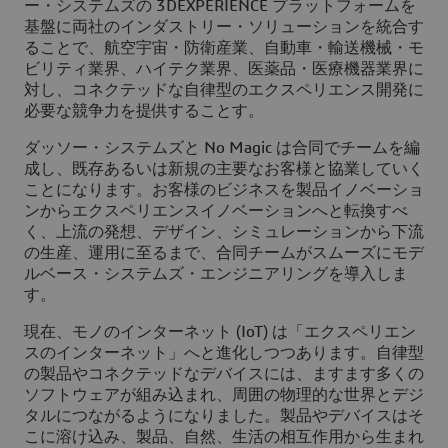
ー・システムズの 3DEXPERIENCE プラットフォームを
基盤に両社のインダストリー・ソリューションを統合す
ることで、航空宇宙・防衛産業、自動車・輸送機械・モ
ビリティ業界、ハイテク業界、医薬品・医療機器業界に
対し、コネクテッドな自律型のエクスペリエンス開発に
必要な競争力を提供することす。
ダッソー・システムズと No Magic は合同でチームを編
成し、既存あるいは新規の主要なお客様と協業していく
ことになります。お客様のビジネスを製品イノベーショ
ンからエクスペリエンスイノベーションへと転換すべ
く、上流の発想、デザイン、シミュレーションから下流
の生産、運用に至るまで、合同チームがスムーズにモデ
ルベース・システムズ・エンジニアリングを導入しま
す。
現在、モノのインターネット (IoT) は「エクスペリエン
スのインターネット」へと進化しつつあります。自律型
の製品やコネクテッドなデバイスには、ますます多くの
ソフトウェアが組み込まれ、周囲の物理的な世界とデジ
タルにつながるようになりました。製品やデバイスはそ
こに溶け込み、製品、自然、生活の相互作用から生まれ