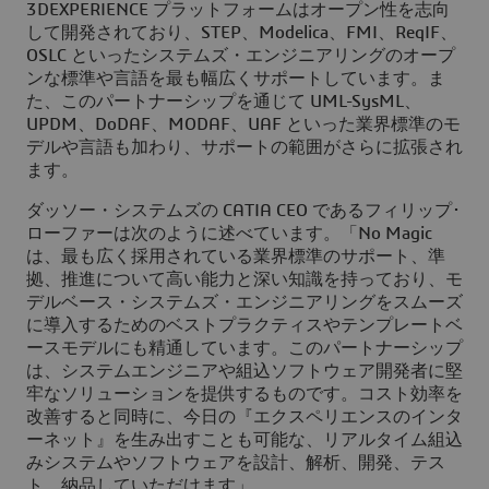
3DEXPERIENCE プラットフォームはオープン性を志向
して開発されており、STEP、Modelica、FMI、ReqIF、
OSLC といったシステムズ・エンジニアリングのオープ
ンな標準や言語を最も幅広くサポートしています。ま
た、このパートナーシップを通じて UML-SysML、
UPDM、DoDAF、MODAF、UAF といった業界標準のモ
デルや言語も加わり、サポートの範囲がさらに拡張され
ます。
ダッソー・システムズの CATIA CEO であるフィリップ･
ローファーは次のように述べています。「No Magic
は、最も広く採用されている業界標準のサポート、準
拠、推進について高い能力と深い知識を持っており、モ
デルベース・システムズ・エンジニアリングをスムーズ
に導入するためのベストプラクティスやテンプレートベ
ースモデルにも精通しています。このパートナーシップ
は、システムエンジニアや組込ソフトウェア開発者に堅
牢なソリューションを提供するものです。コスト効率を
改善すると同時に、今日の『エクスペリエンスのインタ
ーネット』を生み出すことも可能な、リアルタイム組込
みシステムやソフトウェアを設計、解析、開発、テス
ト、納品していただけます」