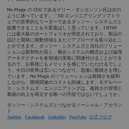
No Magic の CEO であるゲリー・ダンカンソン氏は次の
ように述べています。「3D エンジニアリングソフトウ
ェアの世界的なリーダーであるダッソー・システムズと
提携できることを大変喜ばしく思っています。CATIA
には最大級のポートフォリオが用意されており、製品の
設計と開発に複数領域をまたぐアプローチを取り込むこ
とができます。ダッソー・システムズと当社のソリュー
ションは親和性が高く、複合システムの概念および論理
アーキテクチャを各領域の実装に関連付けることができ
るので、お客様にもメリットを感じていただけるでしょ
う。今日の世界は互いにつながり、急激に複雑さを増し
ています。No Magic のソリューションは複雑さを緩和
しながら、開発関連のコストも削減します。モデルベー
ス・システムズ・エンジニアリングは、複雑さの管理と
業績の向上を両立する唯一の手段ではないでしょうか」
ダッソー・システムズとつながるソーシャル・アカウン
ト
Twitter
Facebook
LinkedIn
YouTube
公式ブログ