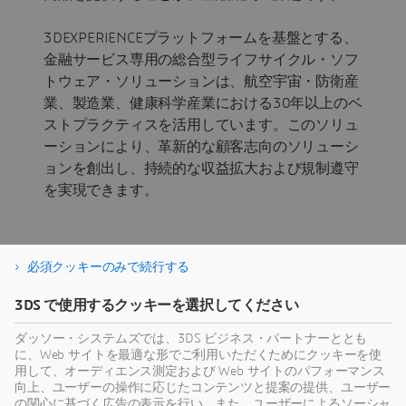
3DEXPERIENCEプラットフォームを基盤とする、
金融サービス専用の総合型ライフサイクル・ソフ
トウェア・ソリューションは、航空宇宙・防衛産
業、製造業、健康科学産業における30年以上のベ
ストプラクティスを活用しています。このソリュ
ーションにより、革新的な顧客志向のソリューシ
ョンを創出し、持続的な収益拡大および規制遵守
を実現できます。
必須クッキーのみで続行する
3DS で使用するクッキーを選択してください
インダストリー・ソリューショ
ダッソー・システムズでは、3DS ビジネス・パートナーととも
ン・エクスペリエンスの詳細
に、Web サイトを最適な形でご利用いただくためにクッキーを使
用して、オーディエンス測定および Web サイトのパフォーマンス
貴社の専門領域への取り組みおよびビジネス目標の達成
向上、ユーザーの操作に応じたコンテンツと提案の提供、ユーザー
の関心に基づく広告の表示を行い、また、ユーザーによるソーシャ