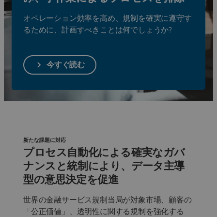
ソリューションを見る
オペレーション効率を高め、規制を確実に遵守す
るために、計画すべきことは何でしょうか?
今すぐ読む
新たな課題に対応
プロセス自動化による確実なガバ
ナンスと統制により、データ主導
型の意思決定を促進
世界の金融サービス規制当局が対象市場、顧客の
「公正価値」、透明性に関する規制を強化する