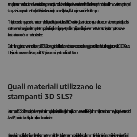
stampa, l'intera camera di costruzione deve essere riscaldata appena sotto il punto di fusione della plastica, poi deve essere lasciata raffreddare diverse ore prima che sia possibile rimuovere le stampe. I tempi di
stampa stessi sono generalmente lunghi e tutte le fasi di post-lavorazione (rimozione della polvere, sabbiatura, ecc.) possono richiedere altro tempo.
Anche il processo di stampa presenta una certa complessità. Sui piccoli dettagli può verificarsi la cosiddetta "oversintering" (sovrasinterizzazione), quando il calore accumulato non è in grado di disperdersi
correttamente, danneggiando le stampe. La stampa di pareti più sottili può mitigare questo problema, dissipando il calore più velocemente. Va notato che le parti stampate sono cave e
richiedono fori di almeno 5 mm per far uscire la polvere.
Da ultimo, il maggiore inconveniente della stampa 3D SLS è con ogni probabilità il costo. Le macchine sono costose, con la maggior parte dei sistemi industriali che si aggira attorno ai 200.000 euro.
Tuttavia, i prezzi stanno scendendo e le stampanti 3D SLA più economiche partono da circa 6.000 euro.
Quali materiali utilizzano le
stampanti 3D SLS?
Le stampanti 3D SLS utilizzano principalmente polimeri termoplastici in polvere, di cui la famiglia di materiali più comune e versatile è la PA (poliammide), nota anche come nylon. La polvere standard
a base di PA può includere additivi quali alluminio, fibra di carbonio e fibra di vetro.
Tra le altre polveri compatibili con la SLS figurano il TPE (elastomero termoplastico) e il TPU (poliuretano termoplastico), plastiche simili alla gomma, e il PP (polipropilene), un materiale resistente agli agenti chimici.