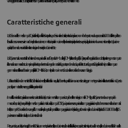
vantaggio offerto dalla SLS. Tuttavia, è più efficiente stampare in una volta sola tante parti quante ne può contenere la camera.
Caratteristiche generali
La SLS è una delle forme di stampa 3D più efficienti disponibili. È destinata per l'uso professionale e industriale, con le soluzioni più economiche che partono da un prezzo di circa 6.000 dollari. Per coprire l'intero
flusso di lavoro sono necessarie macchine di post-lavorazione come le stazioni per la rimozione della polvere e i setacci per la polvere. Le sue principali applicazioni continuano consistere nella prototipazione
rapida, sebbene alcune società utilizzino la tecnologia anche serie di produzione ridotte.
La SLS presenta alcune caratteristiche che la rendono superiore alla Fused Deposition Modeling (FDM) o alla steeolitografia (SLA) per specifiche applicazioni. Innanzitutto, le parti vengono stampate
all'interno di una camera di costruzione piena di polvere. La polvere stessa funge da materiale di supporto, rendendo così superflue le strutture di supporto. Ciò significa inoltre che è possibile stampare
geometrie incredibili che sarebbero impossibili per la FDM o la SLA, come le parti in movimento funzionali che non richiedono assemblaggio.
Un'altra caratteristica fondamentale della SLS è che la risoluzione delle parti finite è di altissima qualità, sebbene le superfici abbiano una consistenza leggermente granulare simile alla carta vetrata finissima. Questa
porosità permette di ottenere oggetti facili da tingere in tanti colori.
I modelli finiti sono inoltre isotropici, ossia hanno resistenza in tutte le direzioni (contrariamente alle stampe anisotropiche delle tecnologie come la FDM). Le parti SLS presentano buone proprietà
meccaniche, analoghe a quelle degli elementi stampati a iniezione. In alcuni casi, la stampa 3D SLS può persino essere superiore allo stampaggio a iniezione, dato che non servono laboriose matrici.
Inoltre, le stampe SLS non richiedono angoli di sformo o altri vincoli progettuali imposti dallo stampaggio a iniezione. Per i piccoli oggetti con volumi di produzione ridotti (ad es. da 500 a 1000 unità), la SLS
può essere una valida alternativa alla produzione tradizionale.
Per quanto riguarda gl svantaggi, sebbene la SLS sia sicuramente più veloce della produzione tradizionale dall'inizio alla fine, è ancora piuttosto lenta rispetto ad altri metodi di produzione additiva. Prima della