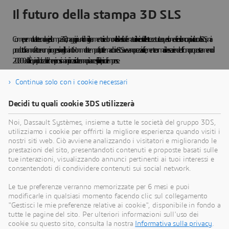
Il futuro della stampa 3D SLS
Come per molte altre tecnologie di stampa 3D, i maggiori punti di miglioramento risiedono nella diversità dei materiali e nei costi delle attrezzature. La questione dei costi è ancora più critica con la SLS, ma i
produttori hanno fatto enormi progressi negli ultimi anni. Non molto tempo fa, tutte le macchine SLS avevano prezzi a sei cifre, mentre ormai diverse aziende offrono proposte a meno di
20.000 dollari. È quindi ipotizzabile che nei prossimi anni i prezzi risulteranno più accessibili per le piccole imprese.
Intanto, i progettisti interessati a utilizzare la sinterizzazione laser selettiva per la modellazione 3D possono
Continua solo con i cookie necessari
Decidi tu quali cookie 3DS utilizzerà
Noi, Dassault Systèmes, insieme a tutte le società del gruppo 3DS,
utilizziamo i cookie per offrirti la migliore esperienza quando visiti i
nostri siti web. Ciò avviene analizzando i visitatori e migliorando le
prestazioni del sito, presentandoti contenuti e proposte basati sulle
3DEXPERIENCE MAKE
tue interazioni, visualizzando annunci pertinenti ai tuoi interessi e
Ricevi più preventivi per le tue parti in
consentendoti di condividere contenuti sui social network.
pochi secondi
Le tue preferenze verranno memorizzate per 6 mesi e puoi
modificarle in qualsiasi momento facendo clic sul collegamento
Ottenete più preventivi per i vostri pezzi in pochi secondi
"Gestisci le mie preferenze relative ai cookie", disponibile in fondo a
tutte le pagine del sito. Per ulteriori informazioni sull'uso dei
cookie su questo sito, consulta la nostra
Informativa sulla privacy
.