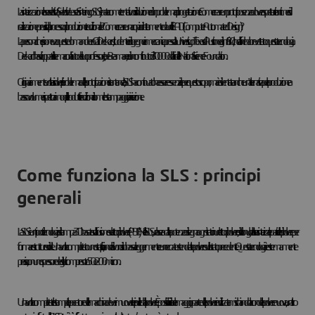
La sinterizzazione laser selettiva (Selective Laser Sintering o SLS) è nata come tentativo di risoluzione di un problema di progettazione: Come creare un prototipo senza dover aspettare i tanti mesi di
realizzazione previsti dal processo di produzione tradizionale? Come creare una copia direttamente da un file CAD (Computer Automated Design)?
La persona che si poneva queste domande era Carl Deckard, studente di ingegneria meccanica presso la University of Texas di Austin negli anni '80, che alla fine ha brevettato questa tecnologia.
Deckard ha sviluppato il sistema con l'aiuto del suo professore, Joe Beaman, e di un contributo di 30.000 dollari della National Science Foundation.
Originariamente volta a risolvere il problema della prototipazione istantanea, la SLS ha continuato ha essere essenziale per questo scopo, ma è diventata anche un'alternativa per la produzione a
basso volume rispetto ai modelli produttivi tradizionali come lo stampaggio a iniezione.
Come funziona la SLS : principi
generali
La SLS è un tipo di tecnologia di stampa 3D basata sulla fusione su letto di polvere (PBF). Nella SLS, un laser ad alta potenza disegna ogni strato in un letto di polvere, di solito nylon. Il laser sinterizza le particelle di polvere per
formare strutture solide. Una volta completato uno strato, il piano di lavoro si abbassa leggermente e un recoater stende altra polvere sullo strato precedente. Questa tecnologia è estremamente
precisa, con uno spessore degli stati compreso tra 50 e 200 micron.
Una volta completate le stampe, l'operatore della macchina deve rimuoverle e ripulirle dalla polvere. È possibile riciclare la maggior parte della polvere inutilizzata mischiandola con della polvere nuova, un altro