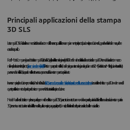
Principali applicazioni della stampa
3D SLS
La stampa 3D SLA risulta utile in numerosi settori. Le società automobilistiche e aerospaziali la utilizzano ampiamente per la prototipazione e la produzione di supporti e involucri. Vediamo qualche
caso d'uso specifico.
Ford Motor Company ha adottato la stampa 3D, inclusa la SLS, agli albori della tecnologia negli anni '80. Ford stima che da allora il suo laboratorio di stampa 3D interno abbia realizzato mezzo
milione di parti usate nei test dei prototipi,
risparmiando migliaia di dollari
. Per stampare parti metalliche, Ford impiega una tecnologia analoga chiamata SLM (Selective Laser Melting, fusione laser selettiva):
pur essendo simile alla SLS, crea parti metalliche attraverso un processo di fusione a temperature più elevate.
In un esempio di produzione pronta all'uso, Porsche Classic utilizza
la SLS per produrre pezzi di ricambio in plastica per alcune delle sue rare auto d'epoca.
La società ritiene che la stampa 3D on-demand di
queste parti sia l'unico metodo pratico per fornire componenti destinate ai veicoli fuori produzione.
Node-Audio ha sfruttato le complesse capacità geometriche della stampa 3D SLS per costruire una struttura monoblocco per altoparlanti ad alta fedeltà. L'innovativa soluzione stampata in
3D presenta una struttura interna elicoidale all'interno della quale il suono si propaga a spirale per 1,6 metri, con l'obiettivo di ricreare l'esperienza di ascolto della musica dal vivo.