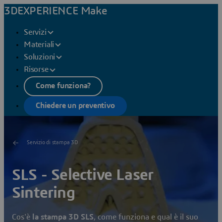
3DEXPERIENCE Make
Servizi
Materiali
Soluzioni
Risorse
Come funziona?
Chiedere un preventivo
Servizio di stampa 3D
SLS - Selective Laser
Sintering
Cos'è
la stampa 3D SLS
, come funziona e qual è il suo